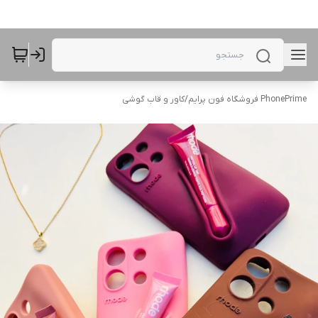
PhonePrime فروشگاه فون پرایم
/
کاور و قاب گوشی