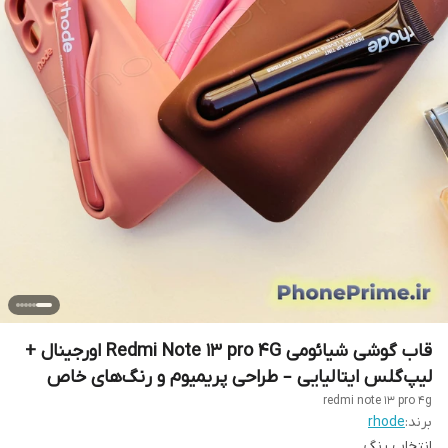
قاب گوشی شیائومی Redmi Note 13 pro 4G اورجینال +
لیپ‌گلس ایتالیایی – طراحی پریمیوم و رنگ‌های خاص
redmi note 13 pro 4g
برند:
rhode
انتخاب رنگ