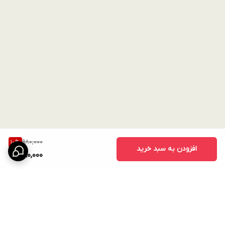
980,000
10
%
افزودن به سبد خرید
880,000