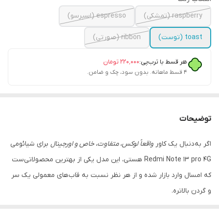
raspberry (تمشکی)
espresso (اسپرسو)
toast (توست)
ribbon (صورتی)
هر قسط با ترب‌پی:
۲۲۰٬۰۰۰
تومان
۴ قسط ماهانه. بدون سود، چک و ضامن.
توضیحات
اگر به‌دنبال یک کاور
واقعاً لوکس، متفاوت، خاص و اورجینال
برای شیائومی
Redmi Note 13 pro 4G هستی، این مدل یکی از بهترین محصولاتی‌ست
که امسال وارد بازار شده و از هر نظر نسبت به قاب‌های معمولی یک سر
و گردن بالاتره.
این کاور نسل جدید لیپ‌گلس‌دار با
بدنه Pre­mium Grade
ساخته شده؛