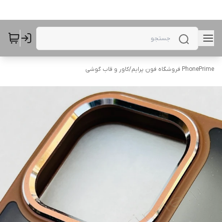
PhonePrime فروشگاه فون پرایم
/
کاور و قاب گوشی