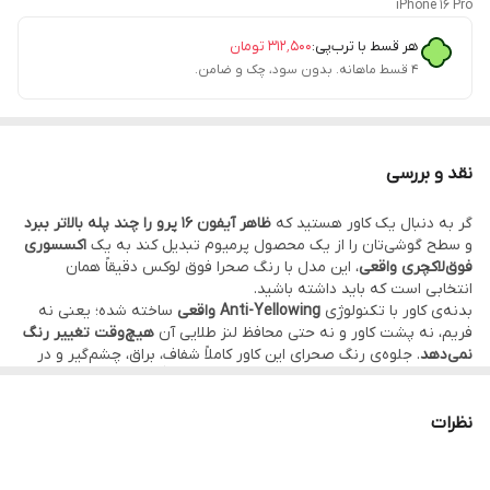
iPhone 16 Pro
هر قسط با ترب‌پی:
۳۱۲٬۵۰۰
تومان
۴ قسط ماهانه. بدون سود، چک و ضامن.
نقد و بررسی
گر به دنبال یک کاور هستید که
ظاهر آیفون 16 پرو را چند پله بالاتر ببرد
و سطح گوشی‌تان را از یک محصول پرمیوم تبدیل کند به یک
اکسسوری
فوق‌لاکچری واقعی
، این مدل با رنگ صحرا فوق لوکس دقیقاً همان
انتخابی است که باید داشته باشید.
بدنه‌ی کاور با تکنولوژی
Anti-Yellowing واقعی
ساخته شده؛ یعنی نه
فریم، نه پشت کاور و نه حتی محافظ لنز طلایی آن
هیچ‌وقت تغییر رنگ
نمی‌دهد
. جلوه‌ی رنگ صحرای این کاور کاملاً شفاف، براق، چشم‌گیر و در
عین حال باوقار است—نه جیغ، نه مصنوعی؛ دقیقاً شبیه رنگ صحرا، با
همان حس پریمیوم و اشرافی.
روی کاور،
محافظ لنز یکپارچه‌ی Gold
قرار دارد که همراه خود کاور است و
نظرات
برخلاف محافظ‌های جدا، هیچ‌گونه لقی، فاصله، شکاف یا ناهماهنگی ندارد.
این محافظ لنز جزئی از خود کاور است و با رنگ طلایی شیشه‌ای درجه‌یک
ساخته شده تا
حس لوکس گوشی را چند برابر کند
.