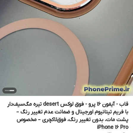
قاب - آیفون 16 پرو - فوق لوکس desert تیره مگ‌سیف‌دار
با فریم تیتانیوم اورجینال و ضمانت عدم تغییر رنگ –
پشت مات، بدون تغییر رنگ، فوق‌لاکچری – مخصوص
iPhone 16 Pro