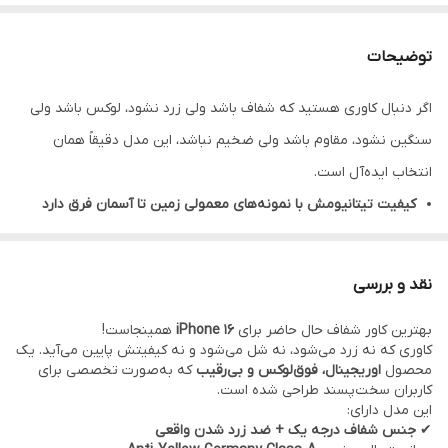
توضیحات
اگر دنبال کاوری هستید که شفاف باشد ولی زرد نشود، لوکس باشد ولی
سنگین نشود، مقاوم باشد ولی ضخیم نباشد، این مدل دقیقاً همان
انتخاب ایده‌آل است.
کیفیت تیتانیومش با نمونه‌های معمولی زمین تا آسمان فرق دارد
مگ‌سیف کاملاً اورجینال است و روی گوشی
مثل مدل‌های اپل استور
می‌نشیند
نقد و بررسی
شفافیتش فوق‌العاده تمیز و کریستالی است
بهترین کاور شفاف حال حاضر برای
iPhone 16
همینجاست!
روی آیفون 16 به‌خصوص رنگ Desert و Natural فوق‌العاده
کاوری که نه زرد می‌شود، نه شل می‌شود و نه کیفیتش پایین می‌آید. یک
می‌نشیند
محصول
اوریجینال، فوق‌لوکس و بی‌رقیب
که به‌صورت تخصصی برای
کاربران سخت‌پسند طراحی شده است.
هنگام گرفتن گوشی حس یک محصول گران‌قیمت واقعی را منتقل
این مدل دارای:
می‌کند
✔
جنس شفاف درجه یک + ضد زرد شدن واقعی