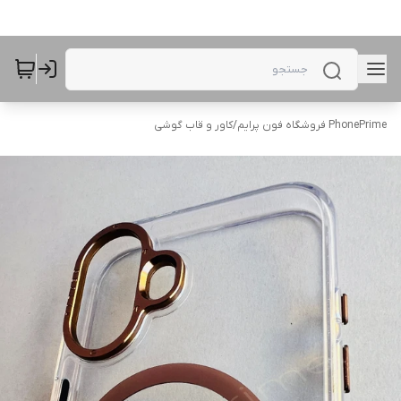
PhonePrime فروشگاه فون پرایم
/
کاور و قاب گوشی