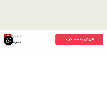
600,000
25
%
افزودن به سبد خرید
450,000
برگشت به بالا