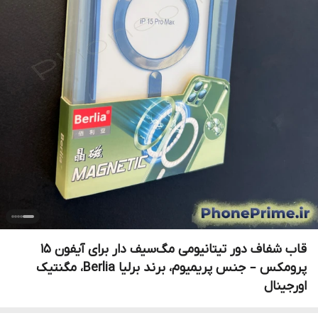
قاب شفاف دور تیتانیومی مگ‌سیف دار برای آیفون 15
پرومکس – جنس پریمیوم، برند برلیا Berlia، مگنتیک
اورجینال