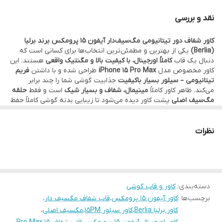
نقد و بررسی
کاور شفاف دور تیتانیومی مگ‌سیف‌دار آیفون 15 پرومکس برند برلیا
(Berlia)
یکی از بهترین و مطمئن‌ترین انتخاب‌ها برای کسانی است که
دنبال یک قاب
کاملاً اورجینال، با کیفیت بالا و مگنتیک واقعی
هستند. این
کاور مخصوص مدل
iPhone 15 Pro Max
طراحی شده و با داشتن
فریم
تیتانیومی – سیلور بسیار باکیفیت
جذابیت گوشی شما را چند برابر
می‌کند. ظاهر کاور کاملاً
مینیمال، شفاف و بسیار شیک
است و فقط
حلقه
مگ‌سیف اصلی
پشت کاور دیده می‌شود تا زیبایی بدنه گوشی کاملاً حفظ
شود.
بدنه از جنس پلی‌کربنات و TPU
درجه یک
ساخته شده که در برابر ضربه،
خط‌وخش و فشار مقاومت بسیار عالی دارد. این مدل از نوع
ضد زردی
نظرات
پریمیوم
است و برخلاف قاب‌های بی‌کیفیت موجود در بازار، به مرور زمان
کدر یا زرد نمی‌شود.
مهم‌ترین ویژگی این محصول استفاده از
مگ‌سیف اورجینال برلیا
است؛
مگنت‌های داخلی آن کاملاً واقعی، قوی و استاندارد هستند و با تمام
شارژرها و هولدرهای مگ‌سیف کاملاً سازگار است. (توجه: مدل‌های فیک
دسته‌بندی
:
کاور و قاب گوشی
موجود در بازار، مگ‌سیف تزیینی دارند و کیفیت مگنت در حد بسیار
برچسب‌ها :
کاور آیفون 15 پرومکس
،
قاب شفاف مگسیف دار
،
پایین است.)
محافظ لنز شیشه‌ای با کیفیت بالا
روی فریم دوربین قرار دارد که از
کاور برلیا Berlia
،
کاور سیلور 15PM
،
مگسیف اصلی
،
برجستگی لنزهای آیفون 15 پرومکس کاملاً محافظت می‌کند. فریم دور و