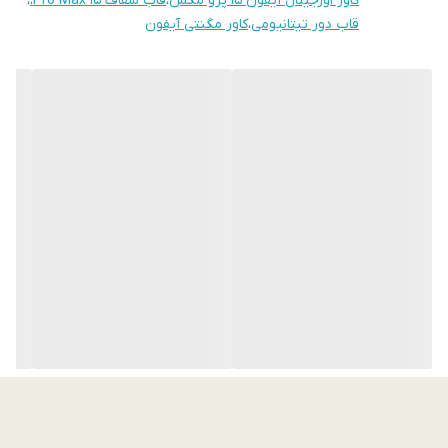
کاور اورجینال آیفون 15 پرو مکس
،
قاب شفاف 15 Pro Max،
،
بخش‌های تیتانیومی در برابر خط‌وخش بسیار مقاوم‌اند و هیچ‌گونه
قاب دور تیتانیومی
،
کاور مگنتی آیفون
تغییر رنگی ندارند.
اگر یک کاور
لاکچری، شفاف، مقاوم، مگ‌سیف‌دار واقعی و باکیفیت بالا
می‌خواهید که گوشی ‌تان را هم زیباتر کند، هم از آن کاملاً محافظت کند،
این مدل برند برلیا بهترین انتخاب برای آیفون 15 پرومکس است.