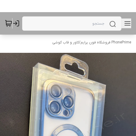
PhonePrime فروشگاه فون پرایم
/
کاور و قاب گوشی