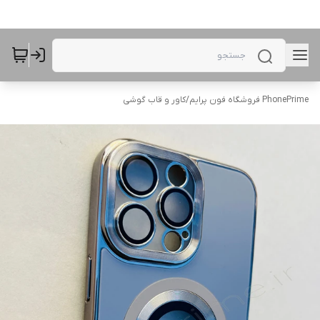
PhonePrime فروشگاه فون پرایم
/
کاور و قاب گوشی