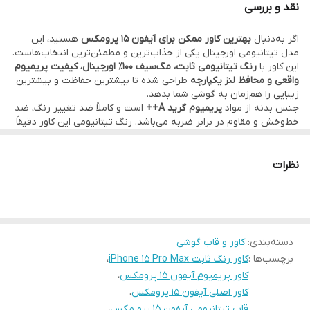
نقد و بررسی
اگر به‌دنبال
بهترین کاور ممکن برای آیفون 15 پرومکس
هستید، این
مدل تیتانیومی اورجینال یکی از جذاب‌ترین و مطمئن‌ترین انتخاب‌هاست.
این کاور با
رنگ تیتانیومی ثابت، مگ‌سیف 100٪ اورجینال، کیفیت پریمیوم
واقعی و محافظ لنز یکپارچه
طراحی شده تا بیشترین حفاظت و بیشترین
زیبایی را هم‌زمان به گوشی شما بدهد.
جنس بدنه از مواد
پریمیوم گرید A++
است و کاملاً ضد تغییر رنگ، ضد
خط‌وخش و مقاوم در برابر ضربه می‌باشد. رنگ تیتانیومی این کاور دقیقاً
همان تونالیته بدنه اصلی آیفون است و روی گوشی
بسیار لوکس، مرتب
و خاص
می‌نشیند.
وجود
مگ‌سیف اصلی (MagSafe Original)
باعث می‌شود شارژ بی‌سیم و
نظرات
شارژر مگ‌سیف با قدرت کامل عمل کنند. حلقه مگنت‌ها کیفیت بالا دارد و
برخلاف مدل‌های فیک، باعث کاهش سرعت شارژ نمی‌شود.
به‌علاوه، کاور دارای
محافظ لنز شیشه‌ای/پریمیوم
است که به صورت کاملاً
استاندارد روی ماژول دوربین قرار گرفته تا از لنزها در برابر ضربه،
خط‌خش و لب‌پر شدن محافظت کند.
دسته‌بندی
:
کاور و قاب گوشی
این کاور مخصوص کسانی است که:
برچسب‌ها :
کاور رنگ ثابت iPhone 15 Pro Max
،
✔ دنبال
اورجینال واقعی
هستند
✔ محصول
فیک داخل بازار
نمی‌خواهند
کاور پریمیوم آیفون 15 پرومکس
،
✔ کیفیت و دوام برایشان مهم‌تر از قیمت است
کاور اصلی آیفون 15 پرومکس
،
✔ ظاهر لوکس و تیتانیومی آیفون را دوست دارند
قاب تیتانیومی آیفون 15 پرو مکس
،