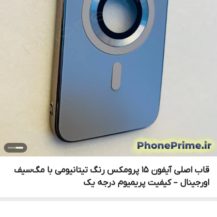
قاب اصلی آیفون 15 پرومکس رنگ تیتانیومی با مگ‌سیف
اورجینال – کیفیت پریمیوم درجه یک