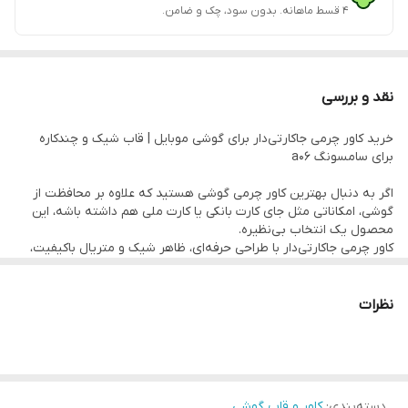
۴ قسط ماهانه. بدون سود، چک و ضامن.
نقد و بررسی
خرید کاور چرمی جاکارتی‌دار برای گوشی موبایل | قاب شیک و چندکاره
برای سامسونگ a06
اگر به دنبال بهترین کاور چرمی گوشی هستید که علاوه بر محافظت از
گوشی، امکاناتی مثل جای کارت بانکی یا کارت ملی هم داشته باشه، این
محصول یک انتخاب بی‌نظیره.
کاور چرمی جاکارتی‌دار با طراحی حرفه‌ای، ظاهر شیک و متریال باکیفیت،
مخصوص افرادی‌ست که می‌خوان گوشی‌شون ظاهر کلاسیک و خاصی
داشته باشه و در عین حال کاربردی هم باشه.
نظرات
این نوع قاب گوشی چرمی مناسب انواع مدل‌ها مثل آیفون، سامسونگ،
شیائومی و دیگر برندهاست و با ویژگی‌هایی مثل محافظت در برابر ضربه،
طراحی باریک و خوش‌دست، و داشتن فضای نگهداری کارت، تبدیل به یک
انتخاب محبوب در بین کاربران شده.
SAMSUNG A06 کاور ولت دار چرمی استند شو
دسته‌بندی
:
کاور و قاب گوشی