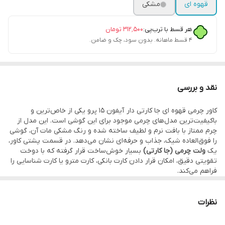
قهوه ای
مشکی
هر قسط با ترب‌پی:
۳۱۲٬۵۰۰
تومان
۴ قسط ماهانه. بدون سود، چک و ضامن.
نقد و بررسی
کاور چرمی قهوه ای جا کارتی دار آیفون 15 پرو یکی از خاص‌ترین و
باکیفیت‌ترین مدل‌های چرمی موجود برای این گوشی است. این مدل از
چرم ممتاز با بافت نرم و لطیف ساخته شده و رنگ مشکی مات آن، گوشی
را فوق‌العاده شیک، جذاب و حرفه‌ای نشان می‌دهد. در قسمت پشتی کاور،
یک
ولت چرمی (جا کارتی)
بسیار خوش‌ساخت قرار گرفته که با دوخت
تقویتی دقیق، امکان قرار دادن کارت بانکی، کارت مترو یا کارت شناسایی را
فراهم می‌کند.
این کاور برخلاف مدل‌های بی‌کیفیت موجود در بازار، از چرم واقعی و
بادوام ساخته شده که نه پوسته پوسته می‌شود و نه در طول زمان
تغییر رنگ می‌دهد. طراحی بسیار نازک اما مقاوم، باعث شده گوشی هم
نظرات
سبک باقی بماند و هم محافظت کاملی در برابر ضربه، خراشیدگی و
برخوردهای روزمره داشته باشد.