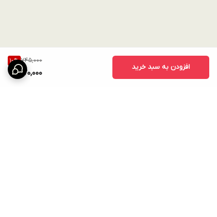
745,000
10
%
افزودن به سبد خرید
670,000
برگشت به بالا