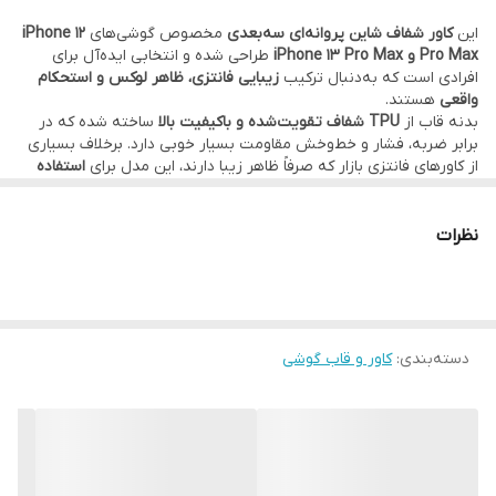
این
کاور شفاف شاین پروانه‌ای سه‌بعدی
مخصوص گوشی‌های
iPhone 12
Pro Max و iPhone 13 Pro Max
طراحی شده و انتخابی ایده‌آل برای
افرادی است که به‌دنبال ترکیب
زیبایی فانتزی، ظاهر لوکس و استحکام
واقعی
هستند.
بدنه قاب از
TPU شفاف تقویت‌شده و باکیفیت بالا
ساخته شده که در
برابر ضربه، فشار و خط‌وخش مقاومت بسیار خوبی دارد. برخلاف بسیاری
از کاورهای فانتزی بازار که صرفاً ظاهر زیبا دارند، این مدل برای
استفاده
روزمره کاملاً قابل اعتماد
است و به‌خوبی از گوشی محافظت می‌کند.
طراحی پروانه‌های برجسته 3D در کنار جلوه
شاین و براق ظریف
، نمایی
خاص و چشم‌نواز به گوشی می‌دهد، بدون اینکه رنگ یا طراحی اصلی
نظرات
آیفون پنهان شود. این قاب نه زود کدر می‌شود و نه حس ارزان‌بودن
منتقل می‌کند؛ کاملاً مناسب کسانی است که ظاهر گوشی برایشان اهمیت
دارد.
فریم برجسته اطراف دوربین، لنزهای بزرگ آیفون 12 Pro Max و 13 Pro
Max را به‌صورت کامل محافظت می‌کند و مانع تماس مستقیم دوربین با
دسته‌بندی
:
کاور و قاب گوشی
سطح می‌شود. همچنین لبه‌های قاب به‌گونه‌ای طراحی شده‌اند که هنگام
قرار گرفتن گوشی روی میز، هم صفحه‌نمایش و هم دوربین در امان
باشند.
این کاور در
دو سایز دقیق (12 Pro Max و 13 Pro Max)
عرضه می‌شود؛
هنگام ثبت سفارش، مدل گوشی خود را انتخاب کنید تا قاب کاملاً فیت،
بدون لقی و با پوشش دقیق دکمه‌ها و پورت‌ها برایتان ارسال شود.