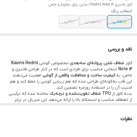
کاور فانتزی Redmi Note 14 | شاین براق، مقاوم و خاص
انتخاب رنگ
طلایی
صورتی
آبی
نقد و بررسی
کاور
شفاف شاین پروانه‌ای سه‌بعدی
مخصوص گوشی
Xiaomi Redmi
Note 14
انتخابی مناسب برای افرادی است که در کنار طراحی فانتزی و
خاص، به
کیفیت ساخت و محافظت واقعی از گوشی
اهمیت می‌دهند.
این قاب به‌گونه‌ای طراحی شده که هم زیبایی گوشی را حفظ کند و هم
امنیت آن را در استفاده روزمره تضمین کند.
بدنه کاور از
TPU شفاف تقویت‌شده و درجه‌یک
ساخته شده که ترکیبی
از انعطاف مناسب و استحکام بالا را ارائه می‌دهد. این متریال در برابر
ضربه، فشار و خط‌وخش مقاومت بالایی دارد و برخلاف بسیاری از قاب‌های
تزئینی بازار، فقط ظاهر زیبا ندارد؛ بلکه محافظت واقعی از گوشی انجام
می‌دهد.
نظرات
پروانه‌های برجسته 3D در کنار جلوه
شاین و براق ظریف
، جلوه‌ای لوکس و
چشم‌نواز به گوشی می‌دهند، بدون اینکه رنگ یا طراحی اصلی Redmi
Note 14 پنهان شود. شفافیت قاب باعث می‌شود گوشی همیشه تمیز،