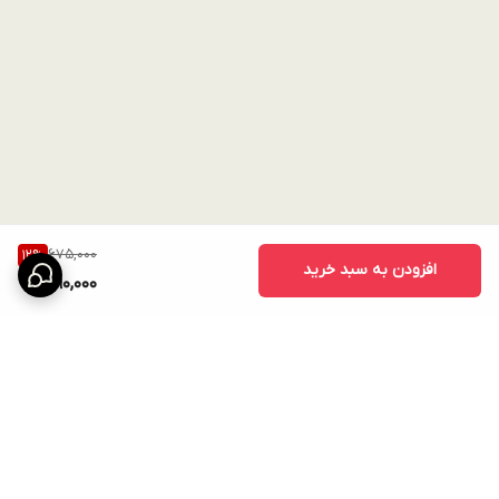
675,000
12
%
افزودن به سبد خرید
590,000