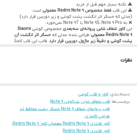
⚠️ نکته بسیار مهم قبل از خرید
⚠️ این قاب
فقط مخصوص Redmi Note 9 معمولی
است
(مدلی که حسگر اثر انگشت پشت گوشی و زیر دوربین قرار دارد)
❌ به Note 9S، Note 9 Pro یا Note 9T نمی‌خورد.
این
کاور شفاف شاین پروانه‌ای سه‌بعدی
مخصوص گوشی
Xiaomi
Redmi Note 9 معمولی
طراحی شده؛ مدلی که
حسگر اثر انگشت آن
پشت گوشی و دقیقاً زیر ماژول دوربین قرار دارد
. قالب این قاب کاملاً
مطابق همین طراحی ساخته شده و محل حسگر، دوربین و فریم پشت
گوشی
بدون هیچ‌گونه خطا یا پوشش اضافه
کاملاً آزاد و دقیق است.
این نکته خیلی مهم است، چون قاب‌های Note 9S یا Note 9 Pro
اصلاً به
نظرات
Note 9 معمولی نمی‌خورند
؛ اما این مدل، دقیقاً برای همین نسخه طراحی
شده و کاملاً فیت است.
🔍 بررسی جزئیات واقعی کاور (بر اساس مدل عکس ارسالی)
🔹
پروانه‌های برجسته واقعی 3D با قالب‌گیری دقیق
طرح پروانه‌ها چاپی یا استیکری نیستند؛ برجستگی واقعی دارند، نرم
دسته‌بندی
:
کاور و قاب گوشی
هستند و لبه تیز ندارند. این باعث می‌شود هم از نظر ظاهری لوکس
برچسب‌ها :
قاب شفاف شاین شیائومی Note 9
،
دیده شوند و هم در استفاده طولانی‌مدت دچار پوسته‌شدن یا جداشدگی
نشوند.
قاب پروانهای شفاف Note 9 حسگر پشت محافظ لنز
🔹
شاین براق ظریف و پخش یکنواخت
طراحی لاکچری
،
شاین‌های استفاده‌شده بسیار ریز و مهندسی‌شده‌اند؛ نور را ملایم
کاور فانتزی Redmi Note 9 معمولی
،
کاور Redmi Note 9
،
منعکس می‌کنند و گوشی را براق و شیک نشان می‌دهند، بدون اینکه
کاور فانتزی Redmi Note 9
ظاهر اکلیلی شلوغ یا زننده ایجاد شود.