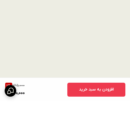
725,000
11
%
افزودن به سبد خرید
640,000