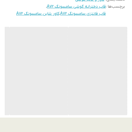
برچسب‌ها :
قاب دخترانه گوشی سامسونگ A72
،
قاب فانتزی سامسونگ A72
،
کاور شاین سامسونگ A72