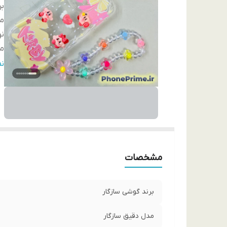
بر
مد
نو
م
طر
ن
ج
بد
مشخصات
برند گوشی سازگار
مدل دقیق سازگار