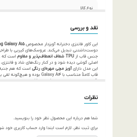
نوع کالا
محتویات بسته
نقد و بررسی
طرح و استایل
این کاور فانتزی دخترانه آویزدار مخصوص
 Galaxy A15
دوست‌داشتنی تبدیل می‌کند. عروسک‌های کیربی با طراح
جنس بدنه
جنس قاب از
TPU شفاف انعطاف‌پذیر و مقاوم
است که عل
اصلی گوشی دیده شود و در کنار رنگ‌های شاد و فانتزی، جل
این مدل دارای
آویز مچی مهره‌ای رنگی
است که هم جنبه تز
قاب کاملاً متناسب با Galaxy A14 بوده و هیچ‌گونه لقی یا فشار اضافه ایجاد نمی‌کند.
🧠 نقد و بررسی تخصصی (ویژه A15)
در میان قاب‌های فانتزی بازار، این مدل Kirby به‌دلیل ترکیب
استفاده طولانی‌مدت جدا یا خراب نمی‌شوند.
نظرات
کاور فانتزی دخترانه آویزدار Kirby سامسونگ A15 | قاب شفاف عروسکی برجسته 3D با طراحی خاص و بامزه
لبه‌های قاب به‌صورت استاندارد برجسته طراحی شده‌اند 
مدل برای Samsung A15 انتخابی هوشمندانه است.
⭐ ویژگی‌های اصلی
شما هم درباره این محصول نظر خود را بنویسید.
✔ کاور فانتزی دخترانه آویزدار
برای ثبت نظر، لازم است ابتدا وارد حساب کاربری خود شو
✔ عروسک Kirby برجسته 3D واقعی
✔ بدنه ژله‌ای شفاف و مقاوم