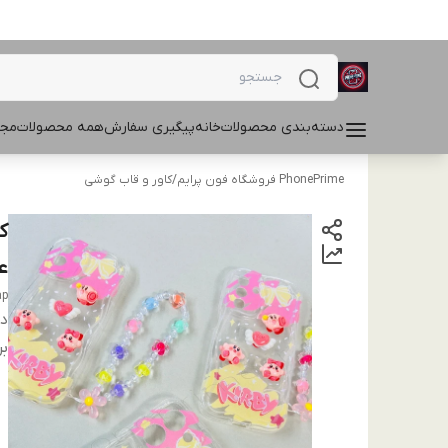
دسته‌بندی محصولات
خانه
پیگیری سفارش
همه محصولات
مجل
PhonePrime فروشگاه فون پرایم
/
کاور و قاب گوشی
ع
ap
دس
بر