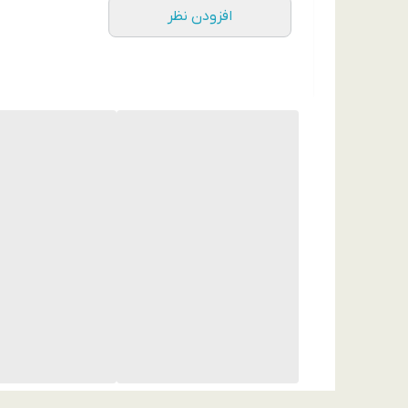
افزودن نظر
✔ آویز مچی مهره‌ای رنگی (قابل جدا شدن)
✔ محافظت مناسب از دوربین و بدنه
✔ فیت دقیق مخصوص Samsung Galaxy A15