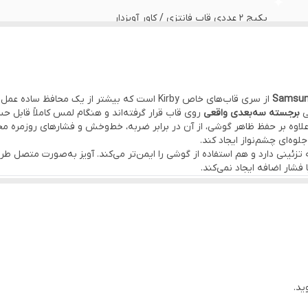
پکیج ۲ عددی قاب فانتزی / کاور آویزدار
1 عدد قاب ژله‌ای کریستالی شفاف + 1 عدد آویز مهره‌ای لوکس
کاراکترهای عروسکی ۳ بعدی (طرح پو و کربی)
Samsung
از سری قاب‌های خاص Kirby است که بیشتر از یک محا
ی
برجسته سه‌بعدی واقعی
روی قاب قرار گرفته‌اند و هنگام لمس کاملاً قابل 
TPU کریستالی انعطاف‌پذیر با کیفیت عالی و عروسک‌های سیلیکونی برجسته
اوه بر حفظ ظاهر گوشی، از آن در برابر ضربه، خط‌وخش و فشارهای روزمره م
وه‌ای چشم‌نواز ایجاد کند.
ئینی دارد و هم استفاده از گوشی را ایمن‌تر می‌کند. آویز به‌صورت متصل طر
عروسک برجسته، آویزدار بودن و کیفیت ساخت بالا
متمایز است. عروسک‌ها م
تا از دوربین و بدنه گوشی محافظت شود. اگر به‌دنبال قابی هستید که هم محا
ید.