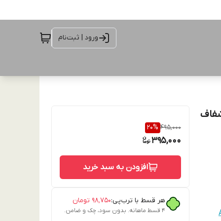
ورود | ثبت‌نام
تزی | قاب شفاف
20
%
495,000
395,000
افزودن به سبد خرید
هر قسط با ترب‌پی:
۹۸٬۷۵۰
تومان
۴ قسط ماهانه. بدون سود، چک و ضامن.