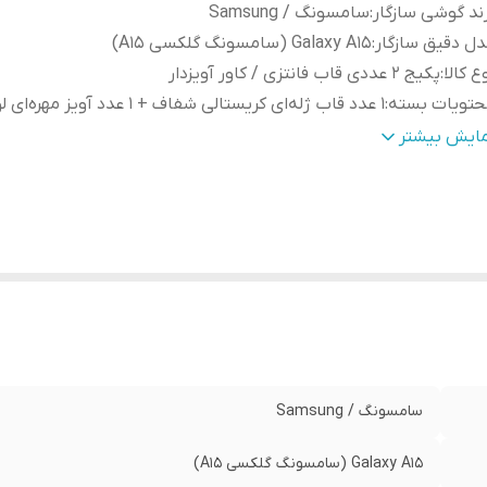
ند گوشی سازگار
:
سامسونگ / Samsung
ل دقیق سازگار
:
Galaxy A15 (سامسونگ گلکسی A15)
ع کالا
:
پکیج ۲ عددی قاب فانتزی / کاور آویزدار
حتویات بسته
:
1 عدد قاب ژله‌ای کریستالی شفاف + 1 عدد آویز مهره‌ای لوکس
ح و استایل
:
کاراکترهای عروسکی ۳ بعدی (طرح پو و کربی)
مایش بیشتر
نس
TPU کریستالی انعطاف‌پذیر با کیفیت عالی و عروسک‌های س
نه
:
برجسته
سامسونگ / Samsung
Galaxy A15 (سامسونگ گلکسی A15)