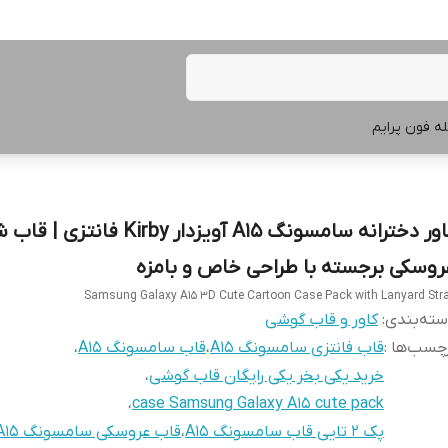
ه فون پرایم
کاور دخترانه سامسونگ A15 آویزدار Kirby فان
روسکی برجسته با طراحی خاص و بامزه
Samsung Galaxy A15 3D Cute Cartoon Case Pack with Lanyard Str
ته‌بندی
:
کاور و قاب گوشی
چسب‌ها :
قاب فانتزی سامسونگ A15
،
قاب سامسونگ A15
،
خرید یکی بخر یکی رایگان قاب گوشی
،
،
case Samsung Galaxy A15 cute pack
پک ۲ تایی قاب سامسونگ A15
،
قاب عروسکی سامسونگ A15