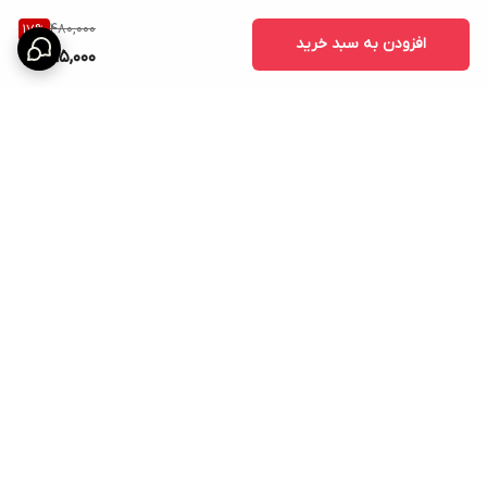
480,000
17
%
افزودن به سبد خرید
395,000
برگشت به بالا
ارسال ویژه
امکان خرید اقساطی همه ی
محصولات با torob pay