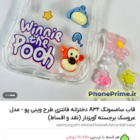
قاب سامسونگ A32 دخترانه فانتزی طرح وینی پو - مدل
عروسک برجسته آویزدار (نقد و اقساط)
samsung-a32-winnie-the-pooh-fancy-doll-case
هر قسط با ترب‌پی:
۹۸٬۷۵۰
تومان