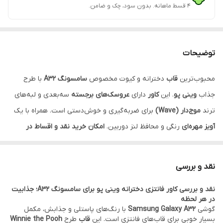
۴ قسط ماهانه. بدون سود، چک و ضامن.
توضیحات
محبوب‌ترین
قاب
دخترانه و کیوت مخصوص
سامسونگ A32
با طرح
جذاب
وینی پو
. این
کاور
دارای
عروسک‌های برجسته
سه‌بعدی و لبه‌های
ترند
موج‌دار (Wave)
برای ضربه‌گیری و خوش‌دستی است. همراه با یک
آویز مهره‌ای
رنگی و محافظ لنز دوربین.
امکان خرید نقد و اقساط در
فروشگاه فون پرایم فراهم است.
نقد و بررسی
نقد و بررسی کاور فانتزی دخترانه وینی پو برای سامسونگ A32؛ جذابیت
در هر لحظه
گوشی
Samsung Galaxy A32
با رنگ‌های پاستلی و جذابش، مکمل
بسیار خوبی برای قاب‌های فانتزی است. این
قاب
طرح
Winnie the Pooh