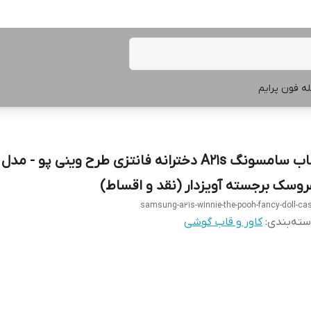
ه فون پرایم
قاب سامسونگ A21s دخترانه فانتزی طرح وینی پو - مدل
روسک برجسته آویزدار (نقد و اقساط)
samsung-a21s-winnie-the-pooh-fancy-doll-ca
ته‌بندی
:
کاور و قاب گوشی