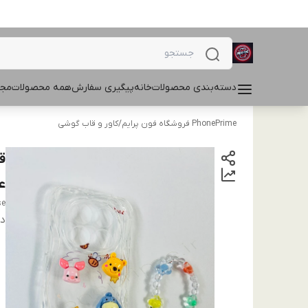
دسته‌بندی محصولات
خانه
پیگیری سفارش
همه محصولات
مجل
PhonePrime فروشگاه فون پرایم
/
کاور و قاب گوشی
ع
se
دس