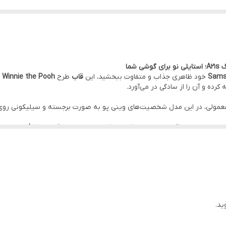
شما
Sams
خود ظاهری جذاب و متفاوت ببخشید، این
قاب
طرح
Winnie the Pooh
ب
ده و آن را از سادگی در می‌آورد.
معمولی، در این مدل شخصیت‌های وینی پو به صورت برجسته و سیلیکونی رو
طراحی منحنی لبه‌ها نه 
 بسیار زیبا ارائه می‌شود که علاوه بر جنبه زیبایی، امنیت گوشی را هنگام اس
محافظ لنز است و تمامی برش‌های مربوط به دکمه‌ها و پورت شارژ با دقت بسیار 
 دخترانه را با بهترین قیمت در
ترب
عرضه می‌کنیم. شما می‌توانید این کالا را 
ید.