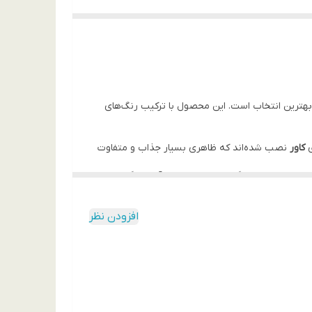
هترین انتخاب است. این محصول با ترکیب رنگ‌های
ی
کاور
نصب شده‌اند که ظاهری بسیار جذاب و متفاوت
تنها زیبایی قاب را دوچندان کرده، بلکه باعث می‌شود گوشی A21s بسیار بهتر در دست جای بگیرد و از لیز خوردن آن جلوگیری
تفاده با یک دست یا عکاسی سلفی تضمین می‌کند.
افزودن نظر
بالا انجام شده است.
به صورت
نقد یا اقساط
تهیه کرده و استایلی فانتزی و