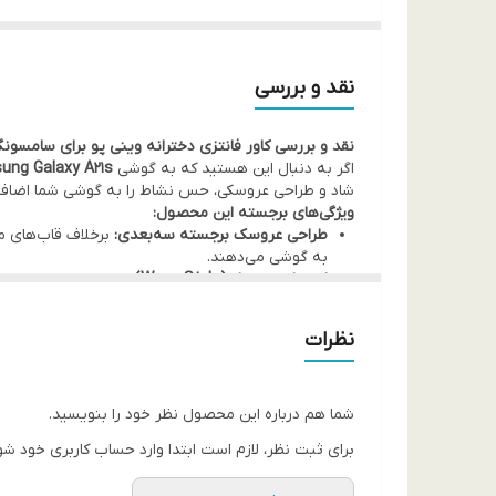
نقد و بررسی
نقد و بررسی کاور فانتزی دخترانه وینی پو برای سامسونگ A21s؛ استایلی نو برای گوشی 
اگر به دنبال این هستید که به گوشی
ung Galaxy A21s
شاد و طراحی عروسکی، حس نشاط را به گوشی شما اضافه کر
ویژگی‌های برجسته این محصول:
طراحی عروسک برجسته سه‌بعدی:
برخلاف قاب‌های 
به گوشی می‌دهند.
لبه‌های موج‌دار (Wave Style):
می‌کند.
آویز مهره‌ای هدیه:
این قاب همراه با یک
آویز
مهره‌ای
نظرات
محافظت از دوربین و دسترسی دقیق:
این
کاور
دارای 
خرید نقد و اقساط از فون پرایم:
ما در
فون پرایم
این قاب
خاص به گوشی سامسونگ A21s خود هدیه دهید.
شما هم درباره این محصول نظر خود را بنویسید.
برای ثبت نظر، لازم است ابتدا وارد حساب کاربری خود شو