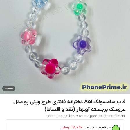
قاب سامسونگ A51 دخترانه فانتزی طرح وینی پو مدل
عروسک برجسته آویزدار (نقد و اقساط)
samsung-a51-fancy-winnie-pooh-case-installment
هر قسط با ترب‌پی:
۹۸٬۷۵۰
تومان