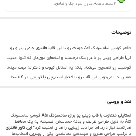
۴ قسط ماهانه. بدون سود، چک و ضامن.
توضیحات
ظاهر گوشی سامسونگ A51 خودت رو با این
قاب فانتزی
خاص زیر و رو
کن! طراحی وینی پو با عروسک برجسته و لبه‌های موج‌دار، نه تنها امنیت
گوشیت رو تضمین می‌کنه، بلکه یه استایل کیوت و دخترانه بهت میده.
همین حالا می‌تونی این قاب رو با
اعتبار اسنپ‌پی یا ترب‌پی
در ۴ قسط
بدون بهره بخری!
نقد و بررسی
استایلی متفاوت با قاب وینی پو برای سامسونگ A51
گوشی سامسونگ
A51 به دلیل طراحی ظریف و بدنه حساسش، همیشه به یک محافظ
قدرتمند نیاز دارد. اما چرا باید زیبایی را فدای امنیت کرد؟ این
کاور فانتزی
با ترکیب طراحی هنری و مهندسی محافظتی، یکی از بهترین انتخاب‌ها