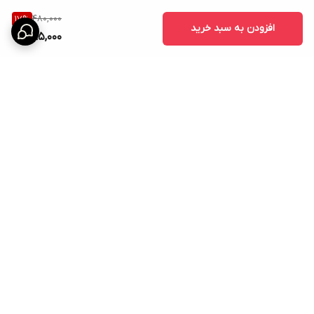
480,000
17
%
افزودن به سبد خرید
395,000
برگشت به بالا
ارسال ویژه
امکان خرید اقساطی همه ی
محصولات با torob pay