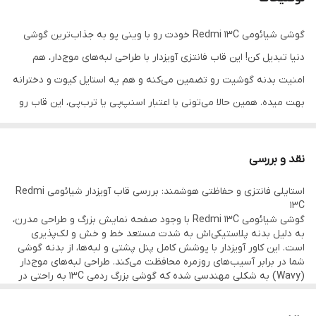
گوشی شیائومی Redmi 13C خودت رو با وینی پو به جذاب‌ترین گوشی
دنیا تبدیل کن! این قاب فانتزی آویزدار با طراحی لبه‌های موج‌دار، هم
امنیت بدنه گوشیت رو تضمین می‌کنه و هم یه استایل کیوت و دخترانه
بهت میده. همین حالا می‌تونی با اعتبار اسنپ‌پی یا ترب‌پی، این قاب رو
در ۴ قسط بدون بهره از فون پرایم بخری!
نقد و بررسی
استایلی فانتزی و حفاظتی هوشمند: بررسی قاب آویزدار شیائومی Redmi
13C
گوشی شیائومی Redmi 13C با وجود صفحه نمایش بزرگ و طراحی مدرن،
به دلیل بدنه پلاستیکی‌اش به شدت مستعد خط و خش و لک‌پذیری
است. این کاور آویزدار با پوشش کامل پنل پشتی و لبه‌ها، از بدنه گوشی
شما در برابر آسیب‌های روزمره محافظت می‌کند. طراحی لبه‌های موج‌دار
(Wavy) به شکلی مهندسی شده که گوشی بزرگ ردمی 13C به راحتی در
دست جای بگیرد و احتمال سر خوردن آن به حداقل برسد.
چرا آویز مهره‌ای برای کاربران Redmi 13C یک مزیت است؟