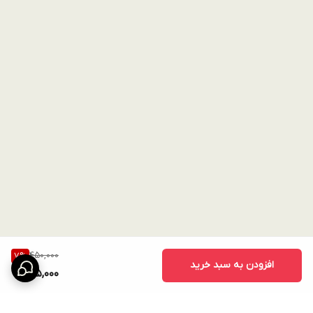
450,000
7
%
افزودن به سبد خرید
415,000