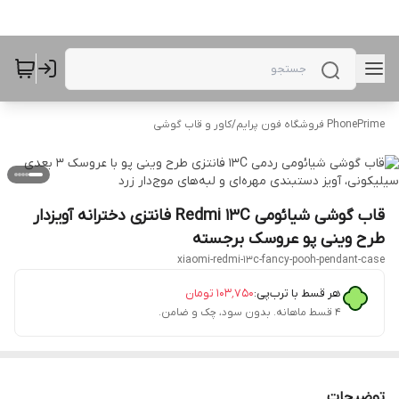
PhonePrime فروشگاه فون پرایم
/
کاور و قاب گوشی
قاب گوشی شیائومی Redmi 13C فانتزی دخترانه آویزدار
طرح وینی پو عروسک برجسته
xiaomi-redmi-13c-fancy-pooh-pendant-case
هر قسط با ترب‌پی:
۱۰۳٬۷۵۰
تومان
۴ قسط ماهانه. بدون سود، چک و ضامن.
توضیحات