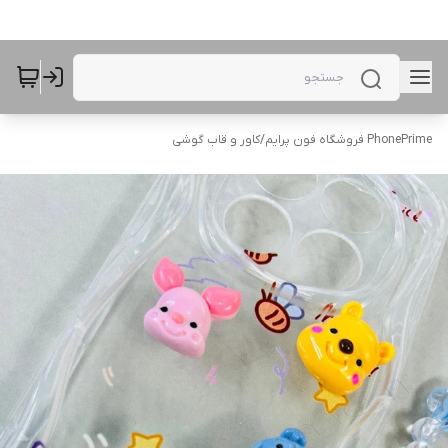
PhonePrime فروشگاه فون پرایم
/
کاور و قاب گوشی