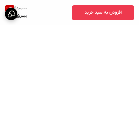
480,000
17
%
افزودن به سبد خرید
395,000
برگشت به بالا
ارسال ویژه
امکان خرید اقساطی همه ی
محصولات با torob pay