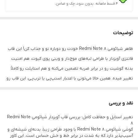
۴ قسط ماهانه. بدون سود، چک و ضامن.
توضیحات
ظاهر شیائومی Redmi Note 8 خودت رو دوباره نو و جذاب کن! این قاب
فانتزی آویزدار با طراحی لبه‌های موج‌دار و وینی پوی کیوت، هم امنیت
بدنه گوشیت رو در برابر ضربه تضمین می‌کنه و هم استایلت رو کاملاً
تغییر میده. همین حالا می‌تونی با اعتبار اسنپ‌پی یا ترب‌پی، این قاب رو
در ۴ قسط بدون بهره از فون پرایم بخری!
نقد و بررسی
تغییر استایل و حفاظت کامل: بررسی قاب آویزدار شیائومی Redmi Note
8
گوشی شیائومی Redmi Note 8 با وجود طراحی زیبا، بدنه‌ای شیشه‌ای و
آسیب‌پذیر دارد که به شدت در برابر خط و خش حساس است. این کاور