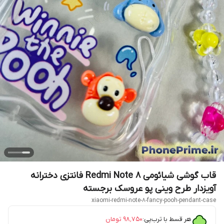
قاب گوشی شیائومی Redmi Note 8 فانتزی دخترانه
آویزدار طرح وینی پو عروسک برجسته
xiaomi-redmi-note-8-fancy-pooh-pendant-case
هر قسط با ترب‌پی:
۹۸٬۷۵۰
تومان