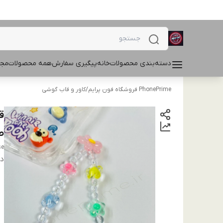
دسته‌بندی محصولات
خانه
پیگیری سفارش
همه محصولات
مجل
PhonePrime فروشگاه فون پرایم
/
کاور و قاب گوشی
ط
se
دس