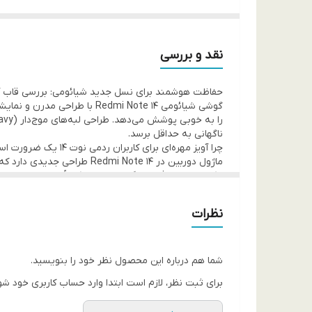
نقد و بررسی
حفاظت هوشمند برای نسل جدید شیائومی: بررسی قاب آویزدار ote 14
ناگهانی به حداقل برسد.
چرا آویز مهره‌ای برای کاربران ردمی نوت ۱۴ یک ضرورت است؟
ماژول دوربین در i Note 14
به عنوان یک سپر ضربه‌گیر عالی برای محافظت از بدنه و
مزایای خرید از فون پرایم برای Redmi Note 14:
نظرات
امکان خرید اقساطی با اسنپ‌پی (بدون نیاز به ضام
پشتیبانی از اعتبار خرید ترب‌پی برای تسویه آسان ه
برش‌های بسیار دقیق برای دسترسی سریع به درگاه شا
سوالات متداول (FAQ)
شما هم درباره این محصول نظر خود را بنویسید.
۱. آ
برای ثبت نظر، لازم است ابتدا وارد حساب کاربری خود شو
نمی‌کند.
۲. آویز مهره‌ای همراه محصول برای من ارسال می‌شود؟ بله، این آویز جذاب به عنوان بخشی از طراحی و پکیج محصول، همراه با قاب در بسته‌بندی فون پرایم برای شما ارسال می‌گردد.