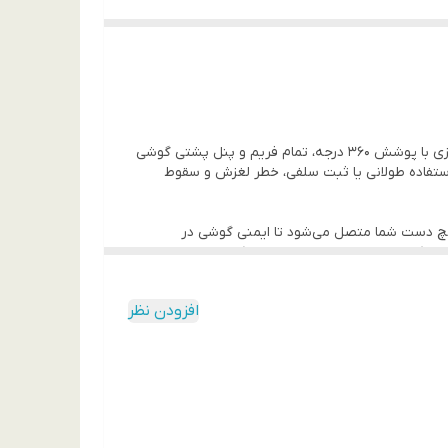
گوشی شیائومی Redmi Note 14 با طراحی مدرن و نمایشگر بزرگش، نیاز به محافظی دارد که ارگونومی آن را بهبود ببخشد. این کاور فانتزی با پوشش ۳۶۰ درجه، تمام فریم و پنل پشتی گوشی
ما قفل شود و هنگام استفاده طولانی یا ثبت سلفی، خطر لغزش و سقوط
 این قاب به مچ دست شما متصل می‌شود تا ایمنی گوشی در
بعدی در پشت این گارد فانتزی نصب شده، از سیلیکون مرغوب و نرم ساخته شده که علاوه بر زیبایی،
افزودن نظر
 انواع گلس‌های استاندارد و فول‌چسب سازگاری دارد و لبه گلس را بلند