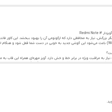
Redmi N
را به خوبی پوشش می‌دهد. طراحی لبه‌های موج‌دار (Wavy) باعث می‌شود این گوشی جدید به خوبی در دست ش
Redm طراحی جدیدی دارد که نیاز به مراقبت ویژه در برابر خط و خش دارد. آویز مهره‌ای همراه
مکان‌های شلوغ یا هنگام پیاده‌روی کاملاً تضمین شود. عروسک وینی پو که به صورت ۳ 
 لنزهای دوربین عمل می‌کند.
ن و چک).
زینه.
رژ و دکمه‌های کنترلی.
یا این قاب باعث ایجاد حباب زیر گلس ردمی نوت ۱۴ می‌شود؟ خیر، لبه‌های این قاب به شکلی مهندسی شده که با
ید.