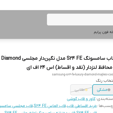
ه فون پرایم
قاب سامسونگ S24 FE مدل نگین‌دار
محافظ لنزدار (نقد و اقساط) اس 24 اف ای
samsung-s24-fe-luxury-diamond-majlesi-ca
تخاب رنگ
مشکی
طلایی
ته‌بندی
:
کاور و قاب گوشی
چسب‌ها :
خرید اقساطی قاب
،
قاب الماس S24 FE
،
قاب مجلسی سامسو