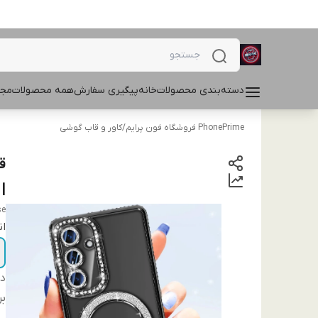
دسته‌بندی محصولات
خانه
پیگیری سفارش
همه محصولات
مجل
PhonePrime فروشگاه فون پرایم
/
کاور و قاب گوشی
| 
se
ان
دس
بر