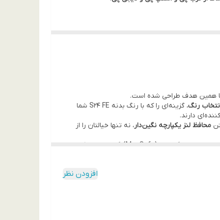
با همین هدف طراحی شده است.
نتخاب رنگ
، گزینه‌ای را که با رنگ بدنه S24 FE شما
نده‌ای دارند.
محافظ لنز یکپارچه نگین‌دار
، نه تنها خیالتان را از
در پشت قاب، یک رینگ با طراحی براق تعبیه شده که علاوه بر زیبایی، به حفظ تعادل گوشی در دست کمک کرده و به استایل مگ‌سیف (MagSafe) گوشی‌های لوکس
افزودن نظر