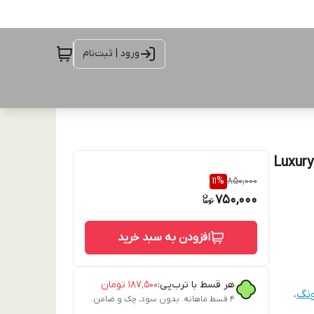
ورود | ثبت‌نام
 مجلسی Luxury Diamond
11
%
850,000
750,000
افزودن به سبد خرید
هر قسط با ترب‌پی:
۱۸۷٬۵۰۰
تومان
نگ
،
۴ قسط ماهانه. بدون سود، چک و ضامن.