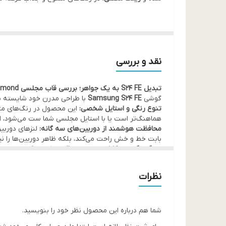
نقد و بررسی
تبدیل S24 FE به یک جواهر؛ بررسی قاب مجلسی Luxury Diamond
گوشی
Samsung S24 FE
با طراحی مدرن خود شایسته م
تنوع رنگی و استایل شخصی:
این محصول در رنگ‌های متال
هماهنگ‌تر است یا با استایل مجلسی شما ست می‌شود، انت
محافظت هوشمند از دوربین‌های سه گانه:
لنزهای دوربین S24 FE به دلیل برجستگی، همیشه در معرض آسیب هستند. این ق
بابت خط و خش راحت می‌کند، بلکه ظاهر دوربین‌ها را ن
رینگ مگنتی و کارایی:
نزدیک است. بدنه شفاف قاب نیز باعث می‌شود لوگوی سا
نقد و اقساط از ترب پی و اسنپ پی و دیجی پی
در فون پ
نظرات
شما هم درباره این محصول نظر خود را بنویسید.