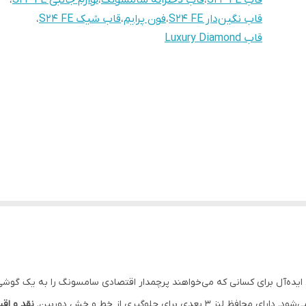
قاب S24 FE
،
قاب دخترانه سامسونگ
،
لوازم جانبی S24 FE
،
قاب نگین‌دار S24 FE
،
فون پرایم
،
قاب شیک S24 FE
،
قاب Luxury Diamond
ی ایده‌آل برای کسانی که می‌خواهند پرچمدار اقتصادی سامسونگ را به یک گوشی
 بعدی برای جلوگیری از خط و خش دوربین.
نقد و اق