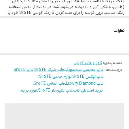
انتخاب رنگ متناسب با سلیقه:
این قاب در رنگ‌های متالیک درخشان
(طلایی، مشکی، آبی و...) عرضه می‌شود. شما می‌توانید از بخش
انتخاب
رنگ
، مناسب‌ترین گزینه را برای ست کردن با رنگ گوشی S25 FE خود یا
لباس مجلسی‌تان انتخاب کنید. نگین‌های اتمی دور فریم، درخشش
بی‌نظیری دارند.
محافظت ویژه از لنزهای دوربین:
لنزهای دوربین S25 FE حساسیت بالایی
نظرات
دارند. این قاب با داشتن
محافظ لنز یکپارچه نگین‌دار
، علاوه بر جلوگیری از
خط و خش و ضربه، ظاهر دوربین‌ها را نیز بسیار مجلل می‌کند.
رینگ مگنتی کاربردی:
رینگ تعبیه شده در پشت قاب با پوشش اکلیلی/
نگینی، علاوه بر زیبایی، به عنوان یک المان مگنتی عمل کرده و حس
لوکس بودن گوشی‌های خاص را به کاربر منتقل می‌کند. بدنه شفاف قاب
دسته‌بندی
:
کاور و قاب گوشی
نیز از زیبایی اصلی S25 FE محافظت می‌کند.
برچسب‌ها :
قاب مجلسی سامسونگ
،
قاب شیک S25 FE
،
قاب S25 FE
،
نقد و اقساط از ترب پی و اسنپ پی و دیجی پی
در فون پرایم فعال است
تا خرید این محصول لوکس برای شما راحت باشد.
قاب لوکس S25 FE
،
لوازم جانبی S25 FE
،
قاب Luxury Diamond
،
قاب الماس S25 FE
،
خرید اقساطی قاب
،
قاب نگین‌دار S25 FE
،
فون پرایم