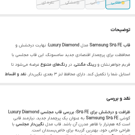
طلایی
آبی
مشکی
نقره ای
توضیحات
قاب Samsung S25 FE
مدل
Luxury Diamond
؛ نهایت درخشش و
محافظت برای پرچمدار اقتصادی جدید سامسونگ. این قاب مجلسی با
فریم جواهرنشان و
رینگ مگنتی
، در
رنگ‌های متنوع
عرضه می‌شود تا
استایل شما را تکمیل کند. دارای محافظ لنز ۳ بعدی نگین‌دار.
نقد و اقساط
از ترب پی و اسنپ پی و دیجی پی
.
نقد و بررسی
ظرافت و درخشش برای S25 FE؛ بررسی قاب مجلسی Luxury Diamond
گوشی
Samsung S25 FE
به عنوان یک پرچمدار جدید، نیازمند قابی
است که هم‌تراز با ظاهر مدرن آن باشد. قاب مدل
نگین‌دار مجلسی
با
طراحی خاص خود، بهترین گزینه برای خاص‌پسندان است.