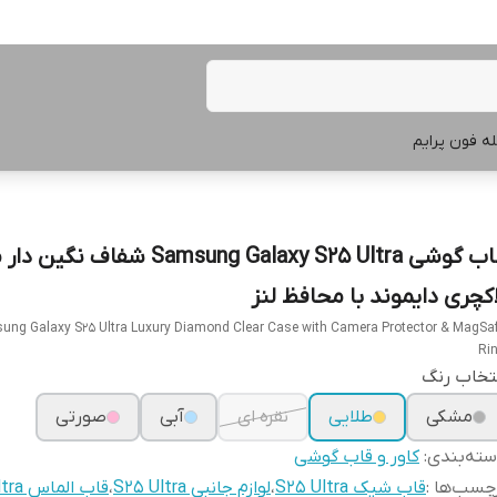
ه فون پرایم
قاب گوشی Samsung Galaxy S25 Ultra شفاف نگ
اکچری دایموند با محافظ لنز
ung Galaxy S25 Ultra Luxury Diamond Clear Case with Camera Protector & MagSa
Ri
تخاب رنگ
مشکی
طلایی
نقره ای
آبی
صورتی
ته‌بندی
:
کاور و قاب گوشی
چسب‌ها :
قاب شیک S25 Ultra
،
لوازم جانبی S25 Ultra
،
قاب الماس S25 Ultra