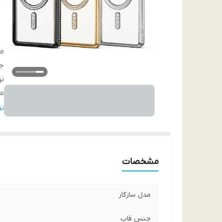
مد
ج
ن
مح
ل
ن
وی
دس
و
مشخصات
مدل سازگار
جنس قاب