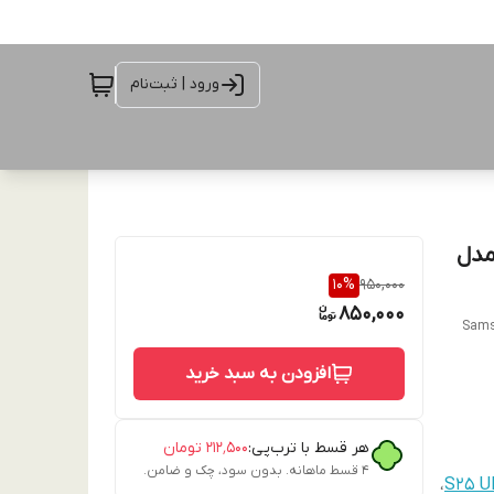
ورود | ثبت‌نام
ین دار مدل
10
%
950,000
850,000
Sams
افزودن به سبد خرید
هر قسط با ترب‌پی:
۲۱۲٬۵۰۰
تومان
۴ قسط ماهانه. بدون سود، چک و ضامن.
،