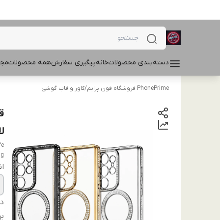
دسته‌بندی محصولات
خانه
پیگیری سفارش
همه محصولات
مجل
PhonePrime فروشگاه فون پرایم
/
کاور و قاب گوشی
ل
fe
ng
ان
دس
بر