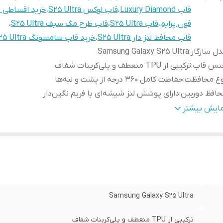
قاب Luxury Diamond
،
قاب لوکس S25 Ultra
،
خرید اقساطی 
فون پرایم
،
قاب S25 Ultra
،
قاب طرح مگ سیف S25 Ultra
،
قاب محافظ لنز دار S25 Ultra
،
خرید قاب سامسونگ S25 Ultra
ل سازگار
:
Samsung Galaxy S25 Ultra
نس قاب
:
ترکیبی از TPU منعطف و پلی‌کربنات شفاف
وع محافظت
:
حفاظت کامل ۳۶۰ درجه از پشت و لبه‌ها
افظ دوربین
:
دارای پوشش لنز شیشه‌ای با فریم نگین‌دار
به محافظ صفحه
:
دارد (برجستگی جهت محافظت از نمایشگر)
مایش بیشتر
ژگی ظاهری
:
بدنه کریستالی شفاف با نگین‌های درخشان
ترسی به پورت‌ها
:
برش دقیق برای قلم S-Pen، اسپیکر و درگاه شارژ
یژگی‌های خاص
:
پشتیبانی از مگ‌سیف، ضد زردی، طراحی فوق لاکچری
Samsung Galaxy S25 Ultra
ترکیبی از TPU منعطف و پلی‌کربنات شفاف