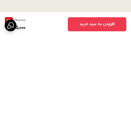
770,000
12
%
افزودن به سبد خرید
675,000
برگشت به بالا