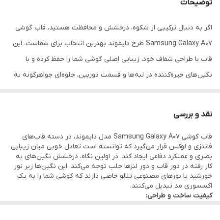
توضیحات
اگر به دنبال ترکیبی از شکوه، درخشش و محافظت هستید، قاب گوشی
Samsung Galaxy A07 طرح دایموند بهترین انتخاب برای شماست. این
قاب با طراحی شفاف خود، زیبایی اصلی گوشی شما را حفظ کرده و با
نگین‌های خیره‌کننده در لبه‌ها و قسمت دوربین، جلوه‌ای جواهرگونه به
آن می‌بخشد. طراحی حلقه مگ‌سیف پشت قاب نه تنها به زیبایی آن
افزوده، بلکه امکان استفاده از اکسسوری‌های مگ‌سیف را نیز فراهم
نقد و بررسی
می‌کند. این قاب برای افرادی که به دنبال استایلی خاص و لاکچری
قاب گوشی Samsung Galaxy A07 مدل دایموند، در دسته قاب‌های
هستند، طراحی شده است.
فانتزی و لوکس قرار می‌گیرد که توانسته است تعادل خوبی میان زیبایی
از نظر امنیت، این کاور فراتر از یک محصول تزئینی عمل می‌کند. استفاده
بصری و عملکرد دفاعی ایجاد کند. در اولین نگاه، درخشش نگین‌های به
کار رفته در دور قاب و دور لنزها جلب توجه می‌کند. این نگین‌ها زیر نور
از متریال TPU منعطف در لبه‌ها باعث می‌شود که ضربات ناشی از سقوط
خورشید یا نورهای مصنوعی تلالو خاصی دارند که گوشی شما را به یک
به خوبی جذب شده و بدنه گوشی آسیب نبیند. مهم‌ترین ویژگی حفاظتی
اکسسوری مد تبدیل می‌کنند.
کیفیت ساخت و طراحی:
این قاب، محافظ لنز داخلی آن است که با نگین‌های ظریف پوشانده شده
بدنه اصلی از پلی‌کربنات شفاف ساخته شده که به مرور زمان کدر
نمی‌شود. لبه‌ها از جنس TPU نرم هستند که نصب و جداسازی قاب را
و مانع از ایجاد خط و خش روی شیشه دوربین می‌شود، بدون اینکه در