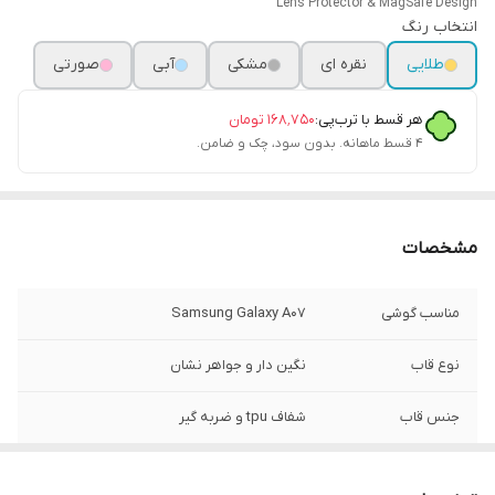
Lens Protector & MagSafe Design
انتخاب رنگ
طلایی
نقره ای
مشکی
آبی
صورتی
هر قسط با ترب‌پی:
۱۶۸٬۷۵۰
تومان
۴ قسط ماهانه. بدون سود، چک و ضامن.
مشخصات
مناسب گوشی
Samsung Galaxy A07
نوع قاب
نگین دار و جواهر نشان
جنس قاب
شفاف tpu و ضربه گیر