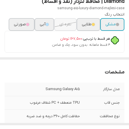
Diamond | محافظ لنزدار (نقد و اقساط)
samsung-a15-luxury-diamond-majlesi-case
انتخاب رنگ
مشکی
طلایی
نقره ای
آبی
صورتی
هر قسط با ترب‌پی:
۱۶۷٬۵۰۰
تومان
۴ قسط ماهانه. بدون سود، چک و ضامن.
مشخصات
مدل سازگار
Samsung Galaxy A15
جنس قاب
TPU منعطف + PC شفاف مرغوب
نوع محافظت
حفاظت کامل ۳۶۰ درجه و ضد ضربه