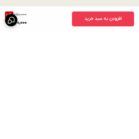
750,000
10
%
افزودن به سبد خرید
670,000
برگشت به بالا
ارسال ویژه
امکان خرید اقساطی همه ی