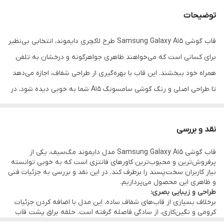
محافظ دوربین
دارد (یکپارچه نگین‌دار با پوشش دور لنز)
توضیحات
ویژگی ظاهری
شفاف با حاشیه کرومی و حلقه مگ‌سیف
نگین‌کاری شده
قاب گوشی Samsung Galaxy A15 طرح لاکچری دایموند، انتخابی بی‌نظیر
برای کسانی است که می‌خواهند ظاهری جواهرگونه و درخشان به تلفن
ویژگی‌های خاص
پشتیبانی از اکسسوری‌های مگ‌سیف، ضد
زردی، طراحی فوق لاکچری
همراه خود ببخشند. این قاب با بهره‌گیری از طراحی شفاف، اجازه می‌دهد
تا طراحی اصلی و رنگ گوشی سامسونگ A15 شما به خوبی دیده شود، در
حالی که لبه‌های رنگی براق و نگین‌های ظریف کار شده در اطراف لنز
دوربین و حلقه پشت قاب، جلوه‌ای خیره‌کننده به آن می‌بخشد. این
نقد و بررسی
محصول به گونه‌ای طراحی شده که همزمان نقش یک محافظ مطمئن و
قاب گوشی Samsung Galaxy A15 مدل دایموند مگ‌سیف، یکی از
یک اکسسوری مد روز را ایفا کند.
پرفروش‌ترین و محبوب‌ترین کاورهای فانتزی است که به خوبی توانسته
از نظر امنیت و استقامت، این کاور از ترکیب مواد TPU و پلی‌کربنات
نیاز کاربران سخت‌پسند را برطرف کند. در این نقد و بررسی به جزئیات فنی
و ظاهری این محصول می‌پردازیم.
ساخته شده است که در برابر خط و خش و ضربات ناشی از سقوط بسیار
طراحی و زیبایی بصری:
مقاوم است. یکی از بزرگترین مزایای این قاب، محافظ لنز یکپارچه آن
برخلاف بسیاری از قاب‌های شفاف ساده، این مدل با اضافه کردن جزئیات
کرومی و نگین‌کاری، از سادگی فاصله گرفته است. حلقه براق پشت قاب
است. دور تا دور حفره‌های دوربین با نگین‌های درخشان پوشانده شده و
که به طرح مگ‌سیف معروف است، با نگین‌های ریز تزئین شده که در