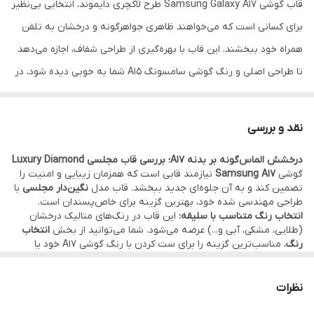
قاب گوشی Samsung Galaxy A17 طرح لاکچری دایموند، انتخابی بی‌نظیر
برای کسانی است که می‌خواهند ظاهری جواهرگونه و درخشان به تلفن
ویژگی ظاهری
شفاف با حاشیه کرومی و حلقه مگ‌سیف
نگین‌کاری شده
همراه خود ببخشند. این قاب با بهره‌گیری از طراحی شفاف، اجازه می‌دهد
تا طراحی اصلی و رنگ گوشی سامسونگ A15 شما به خوبی دیده شود، در
ویژگی‌های خاص
پشتیبانی از اکسسوری‌های مگ‌سیف، ضد
زردی، طراحی فوق لاکچری
حالی که لبه‌های رنگی براق و نگین‌های ظریف کار شده در اطراف لنز
دوربین و حلقه پشت قاب، جلوه‌ای خیره‌کننده به آن می‌بخشد. این
نقد و بررسی
محصول به گونه‌ای طراحی شده که همزمان نقش یک محافظ مطمئن و
درخشش الماس‌گونه بر بدنه A17؛ بررسی قاب مجلسی Luxury Diamond
یک اکسسوری مد روز را ایفا کند.
گوشی
Samsung A17
نیازمند قابی است که همزمان زیبایی و امنیت را
از نظر امنیت و استقامت، این کاور از ترکیب مواد TPU و پلی‌کربنات
تضمین کند و به آن جلوه‌ای جدید ببخشد. قاب مدل
نگین‌دار مجلسی
با
طراحی مهندسی شده خود، بهترین گزینه برای خاص‌پسندان است.
ساخته شده است که در برابر خط و خش و ضربات ناشی از سقوط بسیار
انتخاب رنگ متناسب با سلیقه:
این قاب در رنگ‌های متالیک درخشان
مقاوم است. یکی از بزرگترین مزایای این قاب، محافظ لنز یکپارچه آن
(طلایی، مشکی، آبی و...) عرضه می‌شود. شما می‌توانید از بخش
انتخاب
رنگ
، مناسب‌ترین گزینه را برای ست کردن با رنگ گوشی A17 خود یا
است. دور تا دور حفره‌های دوربین با نگین‌های درخشان پوشانده شده و
لباس مجلسی‌تان انتخاب کنید. نگین‌‌های اتمی دور فریم، درخشش
بی‌نظیری دارند که گوشی شما را در نور مجالس متمایز می‌کند.
ارتفاع آن به گونه‌ای است که از تماس مستقیم لنز با سطوح جلوگیری
محافظت ویژه از لنزهای دوربین:
لنزهای دوربین A17 در معرض آسیب
نظرات
می‌کند. همچنین حلقه مگ‌سیف پشت قاب علاوه بر زیبایی، به شما
هستند. این قاب با داشتن
محافظ لنز یکپارچه نگین‌دار
، نه تنها خیالتان را