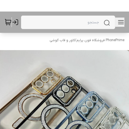
PhonePrime فروشگاه فون پرایم
/
کاور و قاب گوشی