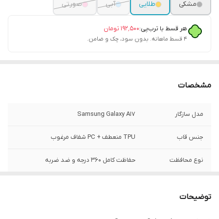
مشکی
طلایی
آبی
صورتی
هر قسط با ترب‌پی:
۱۹۲٬۵۰۰
تومان
۴ قسط ماهانه. بدون سود، چک و ضامن.
مشخصات
مدل سازگار
Samsung Galaxy A17
جنس قاب
TPU منعطف + PC شفاف مرغوب
نوع محافظت
حفاظت کامل ۳۶۰ درجه و ضد ضربه
محافظ دوربین
دارد (یکپارچه نگین‌دار با پوشش دور لنز)
توضیحات
لبه محافظ صفحه
دارد (لبه‌های برجسته برای محافظت از
نمایشگر)