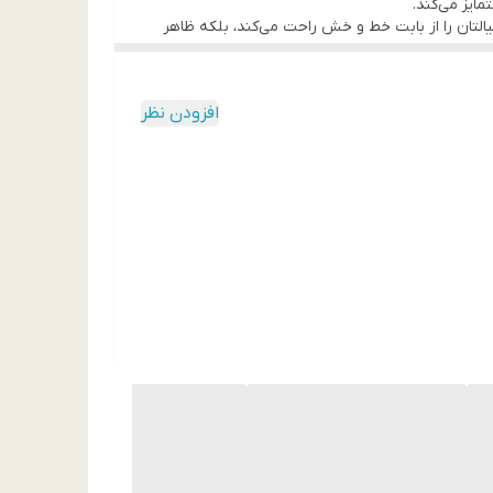
خیالتان را از بابت خط و خش راحت می‌کند، بلکه ظاهر
رینگ تعبیه شده در پشت قاب با پوشش اکلیلی/نگینی، علاوه بر زیبایی، به عنوان یک المان مگنتی عمل کرده و به استایل مگ‌سیف (MagSafe) گوشی‌های لوکس
افزودن نظر