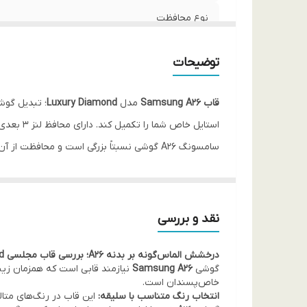
نوع محافظت
محافظ دوربین
توضیحات
ویژگی ظاهری
قاب Samsung A26
مدل
Luxury Diamond
؛ تبدیل گوش
ویژگی‌های خاص
استایل خاص شما را تکمیل کند. دارای محافظ لنز ۳ بعدی نگین‌دار برای دوربین‌های گوشی.
سامسونگ A26 گوشی نسبتاً بزرگی است و محاف
می‌دهد. برجستگی لبه‌ها در قسمت جلویی باعث می‌شود 
به بهترین شکل ممکن انجام شده است.
قاب گوشی ung Galaxy A26
نقد و بررسی
تخصصی، جنبه‌های مختلف این محصول را بررسی می‌کنیم ت
درخشش الماس‌گونه بر بدنه A26؛ بررسی قاب مجلسی Luxury Diamond
گوشی
Samsung A26
نیازمند قابی است که همزمان زیب
خاص‌پسندان است.
انتخاب رنگ متناسب با سلیقه:
این قاب در رنگ‌های متال