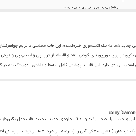
۳۶۰ درجه، ضد ضربه و ضد خش
دارد (یکپارچه با نگین‌های درخشان دور لنز)
شفاف با حاشیه رنگی و حلقه مگ‌سیف نگین‌کاری شده
ی جدید شما به یک اکسسوری خیره‌کننده. این قاب مجلسی با فریم جواهرنشا
قابلیت اتصال مگ‌سیف، دکمه‌های کرومی، ضد زردی
نقد و اقساط از ترب پی و اسنپ پی و دیجی 
ظت از آن اهمیت زیادی دارد. این قاب با پوشش کامل لبه‌ها و داشتن تقویت‌کننده د
در صورتی که گوشی را از سمت نمایشگر روی میز بگذارید، صفحه نمایش با سطح
Sams مدل دایموند مگ‌سیف، بدون شک یکی از زیباترین و باکیفیت‌ترین گزینه‌ها برای محافظت
ا با خیالی آسوده خرید کنید.
ایی و امنیت را تضمین کند و به آن جلوه‌ای جدید ببخشد. قاب مدل
نگین‌دار
یک درخشان (طلایی، مشکی، آبی و...) عرضه می‌شود. شما می‌توانید از بخش
ان