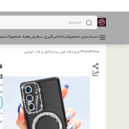
دسته‌بندی محصولات
خانه
پیگیری سفارش
همه محصولات
مجل
PhonePrime فروشگاه فون پرایم
/
کاور و قاب گوشی
mond
se
ان
دس
بر