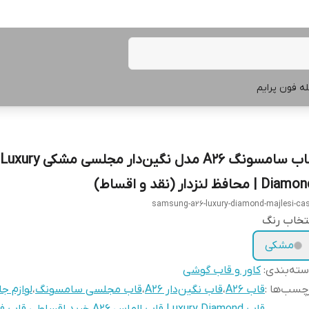
ه فون پرایم
قاب سامسونگ A26 مدل نگین‌دار مجلسی مشکی Luxury
Dia | محافظ لنزدار (نقد و اقساط)
samsung-a26-luxury-diamond-majlesi-ca
تخاب رنگ
مشکی
ته‌بندی
:
کاور و قاب گوشی
چسب‌ها :
قاب A26
،
قاب نگین‌دار A26
،
قاب مجلسی سامسونگ
،
لوازم جانب