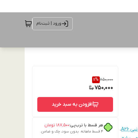
ورود | ثبت‌نام
11
%
850,000
750,000
افزودن به سبد خرید
هر قسط با ترب‌پی:
۱۸۷٬۵۰۰
تومان
ی A26
،
۴ قسط ماهانه. بدون سود، چک و ضامن.