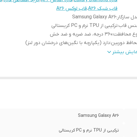
قاب Luxury Diamond
،
قاب الماس A26
،
خرید اقساطی قاب
،
فو
قاب شیک A26
،
قاب لوکس A26
ل سازگار
:
Samsung Galaxy A26
نس قاب
:
ترکیبی از TPU نرم و PC کریستالی
وع محافظت
:
۳۶۰ درجه، ضد ضربه و ضد خش
افظ دوربین
:
دارد (یکپارچه با نگین‌های درخشان دور لنز)
ژگی ظاهری
:
شفاف با حاشیه رنگی و حلقه مگ‌سیف نگین‌کاری شده
مایش بیشتر
یژگی‌های خاص
:
قابلیت اتصال مگ‌سیف، دکمه‌های کرومی، ضد زردی
Samsung Galaxy A26
ترکیبی از TPU نرم و PC کریستالی