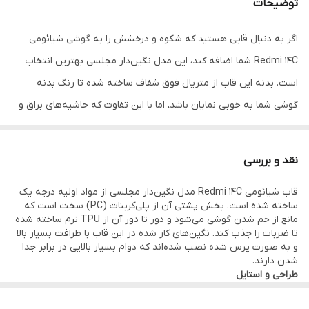
توضیحات
محافظ
دارای پوشش دایره‌ای نگین‌دار برای محافظت
اگر به دنبال قابی هستید که شکوه و درخشش را به گوشی شیائومی
کامل از لنزها
Redmi 14C شما اضافه کند، این مدل نگین‌دار مجلسی بهترین انتخاب
لبه محافظ صفحه
دارد (لبه‌های تقویت شده برای جلوگیری از خط
است. بدنه این قاب از متریال فوق شفاف ساخته شده تا رنگ بدنه
و خش نمایشگر)
گوشی شما به خوبی نمایان باشد، اما با این تفاوت که حاشیه‌های براق و
نگین‌های درخشان در قسمت لنز و حلقه مگ‌سیف، جلوه‌ای خیره‌کننده به
آن می‌بخشند. طراحی دایره‌ای بخش دوربین دقیقاً مطابق با طراحی جدید
نقد و بررسی
ردمی 14C بوده و با نگین‌های اتمی تزئین شده است که در زیر نور
قاب شیائومی Redmi 14C مدل نگین‌دار مجلسی از مواد اولیه درجه یک
همانند الماس می‌درخشند.
ساخته شده است. بخش پشتی آن از پلی‌کربنات (PC) سخت است که
پاراگراف دوم: میزان محافظت
مانع از خم شدن گوشی می‌شود و دور تا دور آن از TPU نرم ساخته شده
تا ضربات را جذب کند. نگین‌های کار شده در این قاب با ظرافت بسیار بالا
این قاب علاوه بر جنبه زیبایی، یک محافظ تمام‌عیار است. استفاده از
و به صورت پرس شده نصب شده‌اند که دوام بسیار بالایی در برابر جدا
لبه‌های نرم TPU باعث می‌شود که قاب به راحتی روی گوشی نصب شده
شدن دارند.
طراحی و استایل
و در برابر ضربات ناشی از سقوط، به عنوان یک ضربه‌گیر عمل کند. بخش
طراحی گوشی Redmi 14C به دلیل ماژول دوربین بزرگ و دایره‌ای، بسیار
خاص است. این قاب با درک درست از این طراحی، فریم دوربین را به یک
دوربین که بزرگترین و حساس‌ترین قسمت Redmi 14C است، به صورت