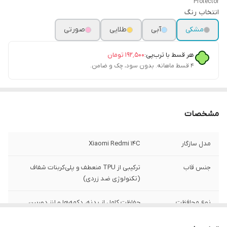
Protector
انتخاب رنگ
مشکی
آبی
طلایی
صورتی
هر قسط با ترب‌پی:
۱۹۲٬۵۰۰
تومان
۴ قسط ماهانه. بدون سود، چک و ضامن.
مشخصات
مدل سازگار
Xiaomi Redmi 14C
جنس قاب
ترکیبی از TPU منعطف و پلی‌کربنات شفاف
(تکنولوژی ضد زردی)
نوع محافظت
حفاظت کامل از بدنه، دکمه‌ها و لنز دوربین
محافظ دوربین
حفاظت کامل از بدنه، دکمه‌ها و لنز دوربین