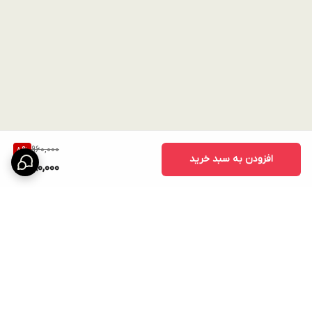
960,000
8
%
افزودن به سبد خرید
880,000
برگشت به بالا