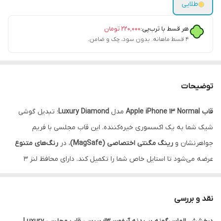
طلایی
هر قسط با ترب‌پی:
۲۲۰٬۰۰۰
تومان
۴ قسط ماهانه. بدون سود، چک و ضامن.
توضیحات
قاب Apple iPhone 13 Normal
مدل
Luxury Diamond
؛ تبدیل گوشی
شیک شما به یک اکسسوری خیره‌کننده. این قاب مجلسی با فریم
جواهرنشان و
رینگ مگنتی اختصاصی (MagSafe)
، در
رنگ‌های متنوع
عرضه می‌شود تا استایل خاص شما را تکمیل کند. دارای محافظ لنز ۳
بعدی نگین‌دار برای دوربین‌های آیفون.
نقد و اقساط از ترب پی و اسنپ
پی و دیجی پی
.
نقد و بررسی