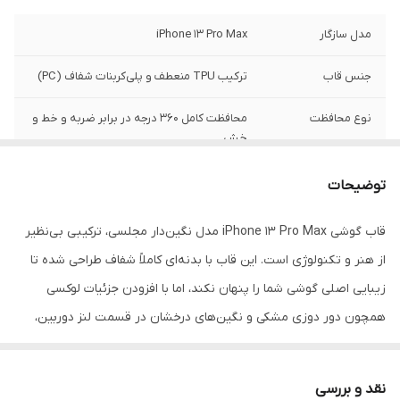
مدل سازگار
iPhone 13 Pro Max
جنس قاب
ترکیب TPU منعطف و پلی‌کربنات شفاف (PC)
نوع محافظت
محافظت کامل 360 درجه در برابر ضربه و خط و
خش
محافظ دوربین
دارد (دارای لبه برجسته و نگین‌کاری شده دور
توضیحات
لنز)
قاب گوشی iPhone 13 Pro Max مدل نگین‌دار مجلسی، ترکیبی بی‌نظیر
لبه محافظ صفحه
دارد (لبه‌های برجسته جهت جلوگیری از تماس
از هنر و تکنولوژی است. این قاب با بدنه‌ای کاملاً شفاف طراحی شده تا
صفحه با سطوح)
زیبایی اصلی گوشی شما را پنهان نکند، اما با افزودن جزئیات لوکسی
ویژگی ظاهری
شفاف با دور دوزی مشکی، نگین‌های درخشان و
همچون دور دوزی مشکی و نگین‌های درخشان در قسمت لنز دوربین،
رینگ اکلیلی
جلوه‌ای اشرافی به گوشی می‌بخشد. ویژگی متمایز این محصول، دایره براق
ویژگی‌های خاص
طراحی لوکس، عدم تغییر رنگ بدنه، دارای طرح
و اکلیلی در پشت قاب است که علاوه بر تداعی کردن قابلیت مگ‌سیف،
مگ‌سیف براق
نقد و بررسی