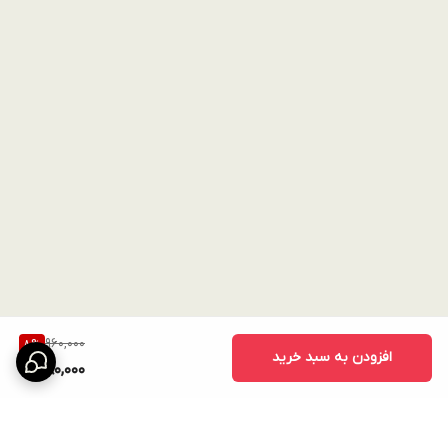
960,000
8
%
افزودن به سبد خرید
880,000