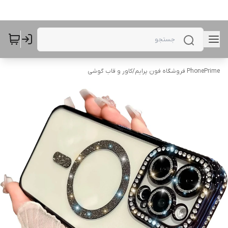
PhonePrime فروشگاه فون پرایم
/
کاور و قاب گوشی