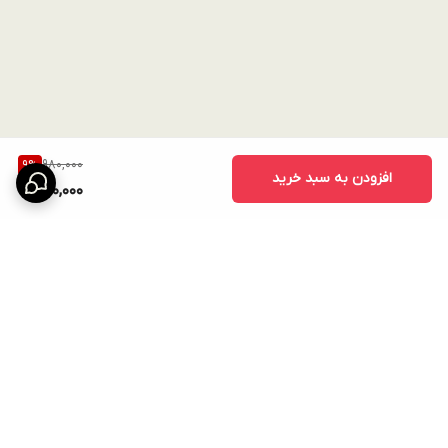
980,000
9
%
افزودن به سبد خرید
890,000
برگشت به بالا