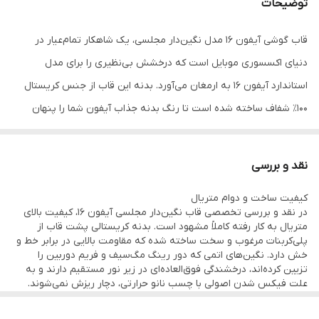
توضیحات
محافظ دوربین
دارد (شیشه‌ای مقاوم یکپارچه با دور نگین‌دار
برای هر لنز)
قاب گوشی آیفون ۱۶ مدل نگین‌دار مجلسی، یک شاهکار تمام‌عیار در
دنیای اکسسوری موبایل است که درخشش بی‌نظیری را برای مدل
ویژگی ظاهری
بدنه شفاف کریستالی با رینگ مگ‌سیف و فریم
دوربین نگین‌کاری شده
استاندارد آیفون ۱۶ به ارمغان می‌آورد. بدنه این قاب از جنس کریستال
۱۰۰٪ شفاف ساخته شده است تا رنگ بدنه جذاب آیفون شما را پنهان
لبه محافظ صفحه
دارد (دارای لبه‌های برجسته جهت جلوگیری از
خط و خش نمایشگر)
نکند. فریم دور قاب با فرآیند الکتروپلیتینگ در رنگ‌های لوکسی چون
طلایی، نقره‌ای، مشکی و رزگلد آبکاری شده که در ترکیب با نگین‌های
دسترسی به پورت‌ها
برش فوق‌العاده دقیق برای پورت شارژ، اسپیکر
نقد و بررسی
تراش‌خورده و درخشانِ روی رینگ مگ‌سیف و دوربین، ظاهری به شدت
و دکمه جدید Camera Control
کیفیت ساخت و دوام متریال
مجلل، شیک و فانتزی ایجاد می‌کند که برای استفاده در مهمانی‌ها،
ویژگی‌های خاص
پشتیبانی از لوازم مگ‌سیف، عدم تغییر رنگ و
در نقد و بررسی تخصصی قاب نگین‌دار مجلسی آیفون ۱۶، کیفیت بالای
مجالس و روزمرگی‌های خاص فوق‌العاده است.
متریال به کار رفته کاملاً مشهود است. بدنه کریستالی پشت قاب از
زرد شدن، نگین‌های ثابت بدون ریزش
پلی‌کربنات مرغوب و سخت ساخته شده که مقاومت بالایی در برابر خط و
در پشت ظاهر ظریف و خیره‌کننده این قاب، لایه‌های محافظتی
خش دارد. نگین‌های اتمی که دور رینگ مگ‌سیف و فریم دوربین را
مستحکمی پنهان شده است. بدنه پشتی از پلی‌کربنات سخت (PC)
تزیین کرده‌اند، درخشندگی فوق‌العاده‌ای در زیر نور مستقیم دارند و به
علت فیکس شدن اصولی با چسب نانو حرارتی، دچار ریزش نمی‌شوند.
ساخته شده که در برابر خط و خش و برخورد با اشیاء تیز کاملاً مقاوم
فریم آبکاری شده دور قاب نیز ثبات رنگ بالایی دارد و به مرور زمان دچار
رنگ‌پریدگی یا پوسته شدن نخواهد شد.
است؛ در حالی که لبه‌های ضربه‌گیر قاب از جنس TPU نرم و ژله‌ای