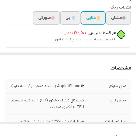
16
انتخاب رنگ
مشکی
طلایی
آبی
صورتی
هر قسط با ترب‌پی:
۲۲۲٬۵۰۰
تومان
۴ قسط ماهانه. بدون سود، چک و ضامن.
مشخصات
مدل سازگار
Apple iPhone 16 (نسخه معمولی / استاندارد)
جنس قاب
کریستال شفاف نشکن (PC) + لبه‌های منعطف
TPU با آبکاری متالیک
نوع محافظت
محافظت کامل ۳۶۰ درجه از بدنه، لبه‌ها و
دکمه‌ها