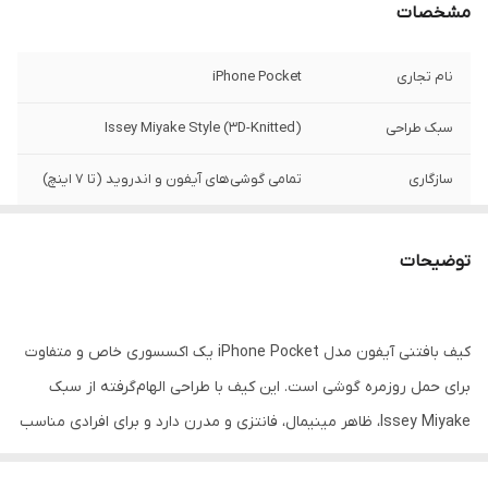
مشخصات
نام تجاری
iPhone Pocket
سبک طراحی
Issey Miyake Style (3D-Knitted)
سازگاری
تمامی گوشی‌های آیفون و اندروید (تا ۷ اینچ)
نوع حمل
دستی / رودوشی (دارای بند بلند)
توضیحات
قابلیت شستشو
دارد (شستشو با دست و آب سرد)
مزیت رقابتی
ضد زردی، ضد شوک، وزن فوق‌العاده سبک
کیف بافتنی آیفون مدل iPhone Pocket یک اکسسوری خاص و متفاوت
رنگ‌بندی
لیمویی، صورتی، آبی، مشکی، نارنجی، ارغوانی
برای حمل روزمره گوشی است. این کیف با طراحی الهام‌گرفته از سبک
Issey Miyake، ظاهر مینیمال، فانتزی و مدرن دارد و برای افرادی مناسب
است که علاوه بر محافظت از گوشی، به استایل و ظاهر متفاوت هم