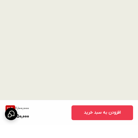
2,100,000
26
%
افزودن به سبد خرید
1,550,000