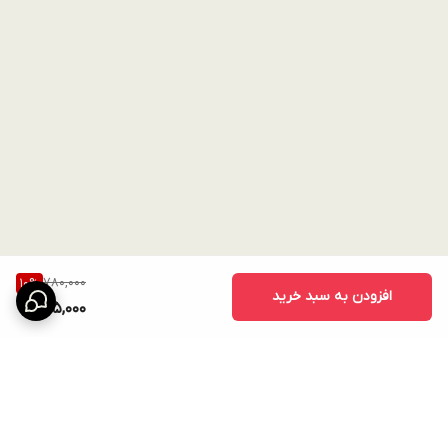
780,000
10
%
افزودن به سبد خرید
695,000