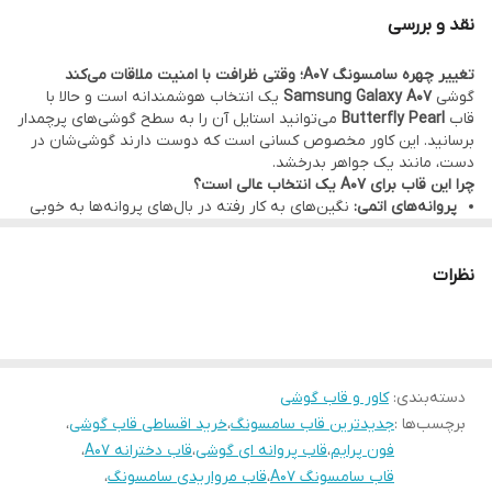
نقد و بررسی
تغییر چهره سامسونگ A07؛ وقتی ظرافت با امنیت ملاقات می‌کند
گوشی
Samsung Galaxy A07
یک انتخاب هوشمندانه است و حالا با
قاب
Butterfly Pearl
می‌توانید استایل آن را به سطح گوشی‌های پرچمدار
برسانید. این کاور مخصوص کسانی است که دوست دارند گوشی‌شان در
دست، مانند یک جواهر بدرخشد.
چرا این قاب برای A07 یک انتخاب عالی است؟
پروانه‌های اتمی:
نگین‌های به کار رفته در بال‌های پروانه‌ها به خوبی
با مرواریدهای روی قاب ست شده‌اند تا حسی از طبیعت و لطافت را
تداعی کنند.
اکلیل‌های کهکشانی:
بدنه شفاف قاب حاوی ذرات براق و ستاره‌های
نظرات
ریزی است که در نور روز، جلوه‌ای خیره‌کننده به رنگ بدنه گوشی
سامسونگ شما می‌دهند.
فریم ضربه‌گیر پاستلی:
لبه‌های قاب با رنگ‌های ملایم (پاستلی)
پوشانده شده که علاوه بر زیبایی، از لبه‌های حساس گوشی A07 در
برابر سقوط و ضربه محافظت می‌کند.
دسته‌بندی
:
کاور و قاب گوشی
دسترسی دقیق و محافظت کامل:
برش‌های جای شارژ و دکمه‌ها در این
برچسب‌ها :
جدیدترین قاب سامسونگ
،
خرید اقساطی قاب گوشی
،
مدل با دقت میلی‌متری انجام شده تا هیچ اختلالی در کارکرد گوشی ایجاد
نشود. همچنین
محافظ لنز نگین‌دار
آن، خیالتان را از بابت امنیت شیشه
فون پرایم
،
قاب پروانه ای گوشی
،
قاب دخترانه A07
،
دوربین راحت می‌کند.
قاب سامسونگ A07
،
قاب مرواریدی سامسونگ
،