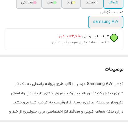
شفاف
سفید
زرد
سبز
صورتی
مناسب گوشی
samsung A07
هر قسط با ترب‌پی:
۱۷۳٬۷۵۰
تومان
۴ قسط ماهانه. بدون سود، چک و ضامن.
توضیحات
گوشی
Samsung A07
خود را با
قاب طرح پروانه پاستلی
به یک اثر
هنری تبدیل کنید! این قاب با ترکیب مرواریدهای ظریف و پروانه‌های
نگین‌دار برجسته، ظاهری بسیار گران‌قیمت به گوشی شما می‌بخشد.
دارای بدنه شفاف اکلیلی و
محافظ لنز اختصاصی
برای جلوگیری از خط و
خش دوربین.
نقد و اقساط از ترب پی و اسنپ پی و دیجی پی
.