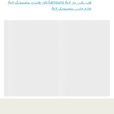
فراموش نکنید که در فون پرایم، امکان خرید
نقد و اقساط از ترب پی و
قاب نگین دار Samsung A07
،
کاور فانتزی سامسونگ A07
،
اسنپ پی و دیجی پی
برای این محصول مهیاست تا بهترین کیفیت را با
لوازم جانبی سامسونگ A07
شرایطی آسان تجربه کنید.