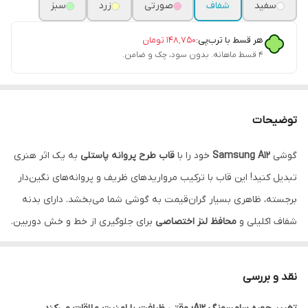
سفید
شفاف
صورتی
زرد
سبز
هر قسط با ترب‌پی:
۱۴۸٬۷۵۰
تومان
۴ قسط ماهانه. بدون سود، چک و ضامن.
توضیحات
گوشی
Samsung A12
خود را با
قاب طرح پروانه پاستلی
به یک اثر هنری
تبدیل کنید! این قاب با ترکیب مرواریدهای ظریف و پروانه‌های نگین‌دار
برجسته، ظاهری بسیار گران‌قیمت به گوشی شما می‌بخشد. دارای بدنه
شفاف اکلیلی و
محافظ لنز اختصاصی
برای جلوگیری از خط و خش دوربین.
نقد و اقساط از ترب پی و اسنپ پی و دیجی پی
.
نقد و بررسی