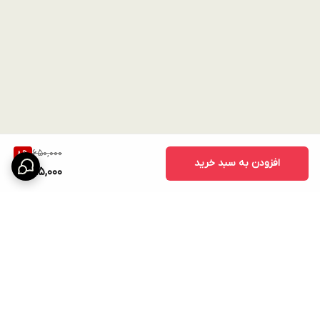
650,000
8
%
افزودن به سبد خرید
595,000
برگشت به بالا