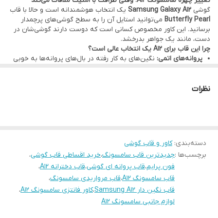
تغییر چهره سامسونگ A12؛ وقتی ظرافت با امنیت ملاقات می‌کند
گوشی
Samsung Galaxy A12
یک انتخاب هوشمندانه است و حالا با قاب
Butterfly Pearl
می‌توانید استایل آن را به سطح گوشی‌های پرچمدار
برسانید. این کاور مخصوص کسانی است که دوست دارند گوشی‌شان در
دست، مانند یک جواهر بدرخشد.
چرا این قاب برای A12 یک انتخاب عالی است؟
پروانه‌های اتمی:
نگین‌‌های به کار رفته در بال‌های پروانه‌ها به خوبی
با مرواریدهای روی قاب ست شده‌اند تا حسی از طبیعت و لطافت را
تداعی کنند.
اکلیل‌های کهکشانی:
بدنه شفاف قاب حاوی ذرات براق و ستاره‌های
نظرات
ریزی است که در نور روز، جلوه‌ای خیره‌کننده به رنگ بدنه گوشی
سامسونگ شما می‌دهند.
فریم ضربه‌گیر پاستلی:
لبه‌های قاب با رنگ‌های ملایم (پاستلی)
پوشانده شده که علاوه بر زیبایی، از لبه‌های حساس گوشی A12 در برابر
سقوط و ضربه محافظت می‌کند.
دسته‌بندی
:
کاور و قاب گوشی
دسترسی دقیق و محافظت کامل:
برش‌های جای شارژ و دکمه‌ها در این
برچسب‌ها :
جدیدترین قاب سامسونگ
،
خرید اقساطی قاب گوشی
،
مدل با دقت میلی‌متری انجام شده تا هیچ اختلالی در کارکرد گوشی ایجاد
نشود. همچنین
محافظ لنز نگین‌دار
آن، خیالتان را از بابت امنیت شیشه
فون پرایم
،
قاب پروانه ای گوشی
،
قاب دخترانه A12
،
دوربین راحت می‌کند.
قاب سامسونگ A12
،
قاب مرواریدی سامسونگ
،
فراموش نکنید که در فون پرایم، امکان خرید
نقد و اقساط از ترب پی و
قاب نگین دار Samsung A12
،
کاور فانتزی سامسونگ A12
،
اسنپ پی و دیجی پی
برای این محصول مهیاست تا بهترین کیفیت را با
لوازم جانبی سامسونگ A12
شرایطی آسان تجربه کنید.