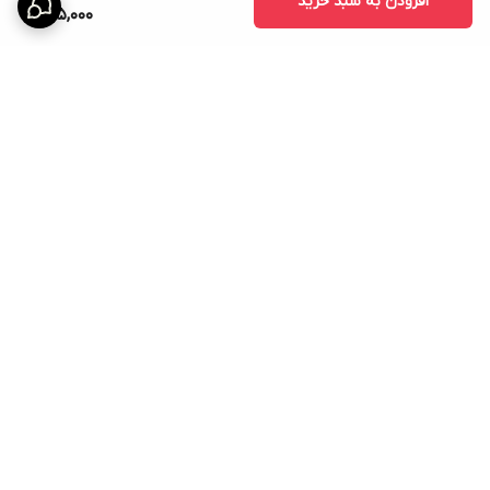
افزودن به سبد خرید
695,000
برگشت به بالا
ارسال ویژه
امکان خرید اقساطی همه ی
محصولات با torob pay