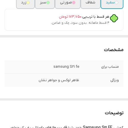
سفید
شفاف
صورتی
سبز
زرد
هر قسط با ترب‌پی:
۱۷۳٬۷۵۰
تومان
۴ قسط ماهانه. بدون سود، چک و ضامن.
مشخصات
منساب برای
samsung S21 fe
ویژگی
ظاهر لوکس و جواهر نشان
توضیحات
گوشی
Samsung S21 FE
خود را با
قاب پروانه‌ای پاستلی
به یک جواهر