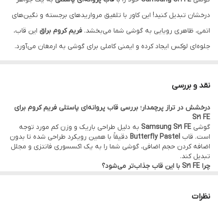
درخشان تبدیل کنید! این کاور با تلفیق مرواریدهای برجسته و نگین‌های
اتمی، ظاهری رویایی به گوشی شما می‌بخشد.
فریم کروم براق
این قاب،
جلوه‌ای لوکس ایجاد کرده و ایمنی کاملی برای گوشی به ارمغان می‌آورد.
نقد و اقساط از ترب پی و اسنپ پی و دیجی پی
.
نقد و بررسی
درخشش در تراز پرچمدار؛ بررسی قاب پروانه‌ای پاستلی فریم کروم برای
S21 FE
گوشی
Samsung S21 FE
به دلیل طراحی باریک و وزن کم مورد توجه
است. قاب
Butterfly Pastel
دقیقاً با همین رویکرد طراحی شده تا بدون
اضافه کردن حجم اضافی، گوشی شما را به یک اکسسوری فانتزی و مجلل
تبدیل کند.
چرا S21 FE با این قاب جذاب‌تر می‌شود؟
پروانه‌های سه‌بعدی متالیک:
در این مدل، پروانه‌ها با نگین‌های بسیار
ریز تزئین شده‌اند که در تضاد با بدنه شفاف و اکلیلی قاب، جلوه‌ای
چندبعدی و بسیار شیک ایجاد می‌کنند.
نظرات
فریم کروم براق و پاستلی:
نکته کلیدی این قاب،
فریم کروم
آن است
که در رنگ‌های پاستلی (مانند بنفش یا سبز ملایم) عرضه می‌شود. این