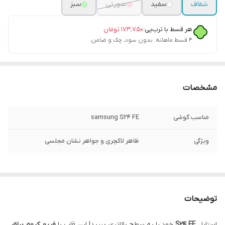
شفاف
سفید
صورتی
سبز
هر قسط با ترب‌پی:
۱۷۳٬۷۵۰
تومان
۴ قسط ماهانه. بدون سود، چک و ضامن.
مشخصات
مناسب گوشی
samsung S24 FE
ویژگی
ظاهر لاکچری و جواهر نشان مجلسی
توضیحات
استایل
S24 FE
خود را به سطح بالاتری ببرید! این قاب با
فریم کروم براق