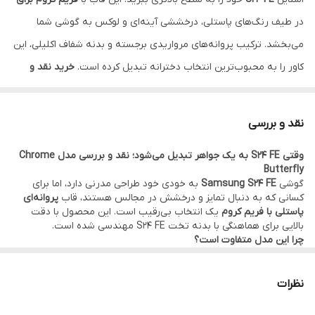
در طیف رنگ‌های پاستلی، درخششی آینه‌ای و لوکس به گوشی شما
می‌بخشد. ترکیب پروانه‌های مرواریدی برجسته و بدنه شفاف اکلیلی، این
کاور را به محبوب‌ترین انتخاب دخترانه تبدیل کرده است.
خرید نقد و
اقساط از ترب پی و اسنپ پی و دیجی پی
.
نقد و بررسی
وقتی S24 FE به یک جواهر تبدیل می‌شود؛ نقد و بررسی مدل Chrome
Butterfly
گوشی
Samsung S24 FE
به خودی خود طراحی مدرنی دارد، اما برای
کسانی که به دنبال تمایز و درخشش در مجالس هستند، قاب
پروانه‌ای
پاستلی با فریم کروم
یک انتخاب بی‌رقیب است. این محصول با دقت
بالایی برای هماهنگی با بدنه تخت S24 FE مهندسی شده است.
چرا این مدل متفاوت است؟
تکنولوژی فریم کروم (Chrome Electroplating):
برخلاف قاب‌های
معمولی، لبه‌های این کاور با لایه کروم براق در رنگ‌های پاستلی
پوشانده شده که جلوه‌ای فلزی و آینه‌ای دارد. این فریم در کنار بدنه
نظرات
شیشه‌ای S24 FE، ظاهری فوق‌العاده گران‌قیمت ایجاد می‌کند.
هنرنمایی با مروارید و نگین:
پروانه‌های نصب شده روی این قاب تنها