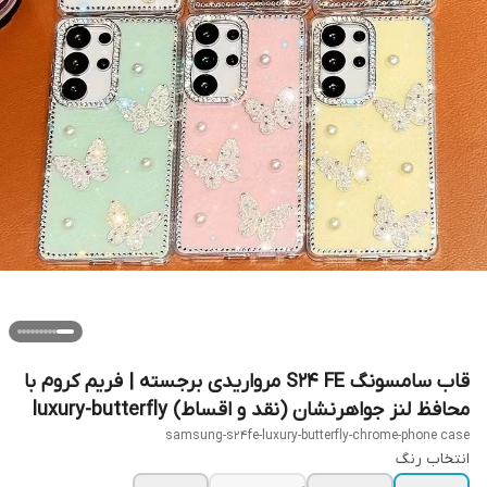
قاب سامسونگ S24 FE مرواریدی برجسته | فریم کروم با
محافظ لنز جواهرنشان (نقد و اقساط) luxury-butterfly
samsung-s24fe-luxury-butterfly-chrome-phone case
انتخاب رنگ