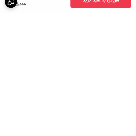
افزودن به سبد خرید
695,000
برگشت به بالا
ارسال ویژه
امکان خرید اقساطی همه ی
محصولات با torob pay