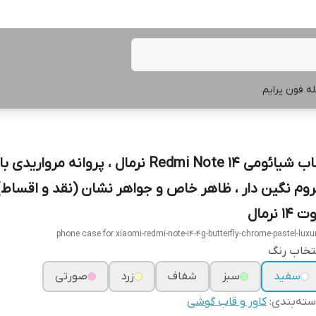
ه فون پرایم
قاب شیائومی Redmi Note 14 نرمال ، پروانه‌ مروارید
روم نگین دار ، ظاهر خاص و جواهر نشان (نقد و اقساط)
 14 نرمال
phone case for xiaomi-redmi-note-14-4g-butterfly-chrome-pastel-luxu
تخاب رنگ
سفید
سبز
شفاف
زرد
صورتی
ته‌بندی
:
کاور و قاب گوشی