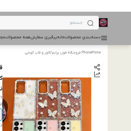
دسته‌بندی محصولات
خانه
پیگیری سفارش
همه محصولات
مجل
PhonePrime فروشگاه فون پرایم
/
کاور و قاب گوشی
ک
نوت
ry
ان
دس