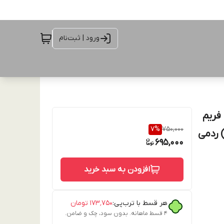
ورود | ثبت‌نام
ی با فریم
7
%
750,000
 ردمی
695,000
افزودن به سبد خرید
هر قسط با ترب‌پی:
۱۷۳٬۷۵۰
تومان
۴ قسط ماهانه. بدون سود، چک و ضامن.