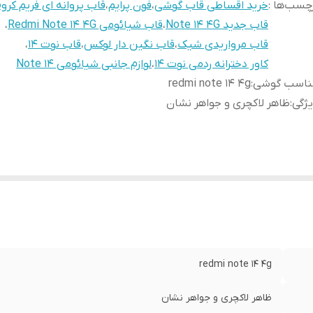
چسب‌ها :
خرید اقساطی قاب گوشی
،
فون پرایم
،
قاب پروانه ای فریم کرو
قاب جدید Note 14 4G
،
قاب شیائومی Redmi Note 14 4G
،
قاب مرواریدی شیک
،
قاب نگین دار لوکس
،
قاب نوت 14
،
کاور دخترانه ردمی نوت 14
،
لوازم جانبی شیائومی Note 14
ناسب گوشی
:
redmi note 14 4g
ژگی
:
ظاهر لاکچری و جواهر نشان
redmi note 14 4g
ظاهر لاکچری و جواهر نشان