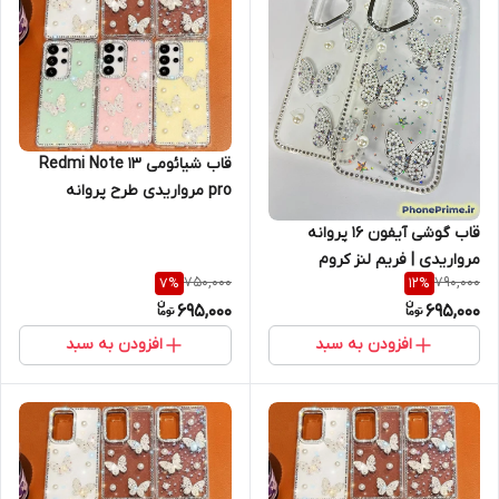
قاب شیائومی Redmi Note 13
pro مرواریدی طرح پروانه
مرواریدی | فریم کروم با ظاهری
قاب گوشی آیفون 16 پروانه
جواهر نشان و مجلسی (نقد و
مرواریدی | فریم لنز کروم
اقساط) ردمی نوت 13 شیائومی
750,000
790,000
7
%
12
%
جواهرنشان با مروارید طرح
695,000
695,000
پروانه (نقد و اقساط) iphone 16
افزودن به سبد
افزودن به سبد