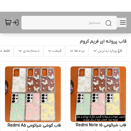
قاب پروانه ای فریم کروم
پربازدیدترین
برندها
قیمت
دسته‌بندی
فقط م
قاب شیائومی Redmi Note 15
قاب گوشی شیائومی Redmi A5