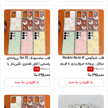
قاب شیائومی Redmi Note 14
قاب سامسونگ S21 FE پروانه‌ای
نرمال ، پروانه‌ مرواریدی با فریم
پاستلی | کاور فانتزی نگین‌دار با
750,000
750,000
7
%
7
%
کروم نگین دار ، ظاهر خاص و
فریم کروم (نقد و اقساط)
695,000
695,000
جواهر نشان (نقد و اقساط)
ردمی نوت 14 نرمال
افزودن به سبد
افزودن به سبد