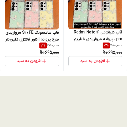
قاب شیائومی Redmi Note 14
قاب سامسونگ S20 FE مرواریدی
pro ، پروانه‌ مرواریدی با فریم
طرح پروانه | کاور فانتزی نگین‌دار
750,000
750,000
7
%
7
%
کروم نگین دار ، ظاهر خاص و
با فریم کروم (نقد و اقساط)
695,000
695,000
جواهر نشان (نقد و اقساط)
ردمی نوت 14 پرو
افزودن به سبد
افزودن به سبد