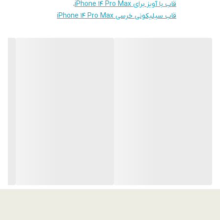
قاب با آویز برای iPhone 14 Pro Max
،
شما محافظت می‌کند. لبه‌های قاب در اطراف نمایشگر و همچنین ماژول
قاب سیلیکونی خرسی iPhone 14 Pro Max
دوربین به صورت برجسته طراحی شده‌اند تا هنگام قرارگیری روی سطوح،
کمترین تماسی با لنز یا صفحه نمایش برقرار نشود.
کیفیت ساخت بالای این قاب باعث می‌شود در طول زمان تغییر رنگ
ندهد و به راحتی با یک دستمال مرطوب تمیز شود. دسترسی به
پورت‌های شارژ و اسپیکرها به دلیل برش‌کاری دقیق، بسیار آسان بوده و
دکمه‌های گوشی نیز با پوشش نرم خود، حس کلیک راحتی را منتقل
می‌کنند. اگر به دنبال خرید یک قاب گوشی هستید که علاوه بر محافظت
از iPhone 14 Pro Max، ظاهری متفاوت و شاد داشته باشد، این مدل
فانتزی بهترین گزینه برای شماست.