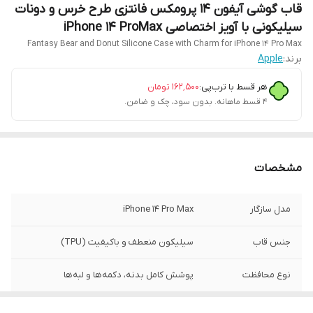
قاب گوشی آیفون 14 پرومکس فانتزی طرح خرس و دونات
سیلیکونی با آویز اختصاصی iPhone 14 ProMax
Fantasy Bear and Donut Silicone Case with Charm for iPhone 14 Pro Max
برند:
Apple
هر قسط با ترب‌پی:
۱۶۲٬۵۰۰
تومان
۴ قسط ماهانه. بدون سود، چک و ضامن.
مشخصات
مدل سازگار
iPhone 14 Pro Max
جنس قاب
سیلیکون منعطف و باکیفیت (TPU)
نوع محافظت
پوشش کامل بدنه، دکمه‌ها و لبه‌ها
لبه محافظ صفحه
دارد (پوشش لبه‌های نمایشگر)