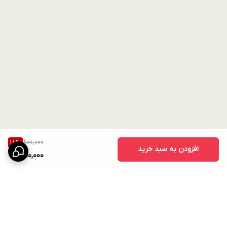
800,000
18
%
افزودن به سبد خرید
650,000