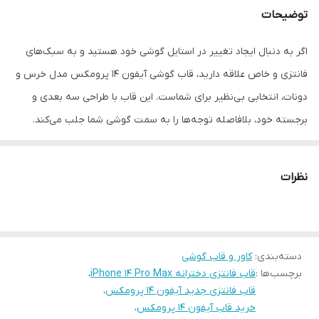
توضیحات
دسترسی به پورت‌ها
کاملاً آزاد و استاندارد
اگر به دنبال ایجاد تغییر در استایل گوشی خود هستید و به سبک‌های
فانتزی و خاص علاقه دارید، قاب گوشی آیفون 14 پرومکس مدل خرس و
دونات، انتخابی بی‌نظیر برای شماست. این قاب با طراحی سه بعدی و
برجسته خود، بلافاصله توجه‌ها را به سمت گوشی شما جلب می‌کند.
ترکیب رنگ‌های شاد و طرح دوست‌داشتنی خرس‌هایی که در حال خوردن
دونات هستند، حس نشاط و سرزندگی را به استایل روزانه شما اضافه
نظرات
می‌کند. وجود یک آویز کوچک و هماهنگ با طرح قاب نیز، جلوه‌ای بسیار
فانتزی و دخترانه به آن بخشیده است.
در کنار ظاهر جذاب، این کاور از نظر محافظتی نیز عملکرد بسیار خوبی
دسته‌بندی
:
کاور و قاب گوشی
دارد. متریال به کار رفته در ساخت این محصول از نوع سیلیکون منعطف
برچسب‌ها :
قاب فانتزی دخترانه iPhone 14 Pro Max
،
و درجه یک است که علاوه بر نرمی فوق‌العاده هنگام در دست گرفتن، به
قاب فانتزی جدید آیفون 14 پرومکس
،
خوبی در برابر ضربات ناگهانی و سقوط‌های احتمالی از گوشی گران‌قیمت
خرید قاب آیفون 14 پرومکس
،