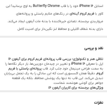
استایل
iPhone 16
خود را با قاب
Butterfly Chrome
به اوج برسانید! این
کاور با
فریم کروم آینه‌ای
در رنگ‌های ملایم پاستلی و پروانه‌های
مرواریدی برجسته، تضادی خیره‌کننده با بدنه مات آیفون ایجاد می‌کند.
دارای بدنه شفاف اکلیلی و محافظ لنز نگین‌دار برای امنیت کامل
دوربین‌های نسل جدید.
نقد و اقساط از ترب پی و اسنپ پی و دیجی پی
.
نقد و بررسی
تلاقی هنر و تکنولوژی؛ بررسی قاب پروانه‌ای فریم کروم برای آیفون ۱۶
اپل با معرفی
iPhone 16
و تغییر در چیدمان دوربین‌ها، بار دیگر نگاه‌ها را
به سمت طراحی مینیمال خود جلب کرد. قاب
پروانه‌ای پاستلی با فریم
کروم
، دقیقاً همان اکسسوری است که این سادگی را به یک تجمل بی‌پایان
تبدیل می‌کند. این قاب نه تنها یک پوشش محافظ، بلکه یک قطعه
جواهر برای گوشی هوشمند شماست.
ویژگی‌های برجسته برای کاربران آیفون ۱۶:
فریم کروم متالیک (Metallic Chrome):
لبه‌های تخت آیفون ۱۶ در
این قاب با لایه کروم براق پوشانده شده است. این درخشش آینه‌ای در
کنار رنگ‌های پاستلی، جلوه‌ای مشابه تیتانیوم رنگی به گوشی شما
نظرات
می‌بخشد.