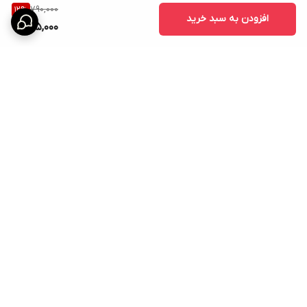
790,000
12
%
افزودن به سبد خرید
695,000
برگشت به بالا
ارسال ویژه
امکان خرید اقساطی همه ی
محصولات با torob pay