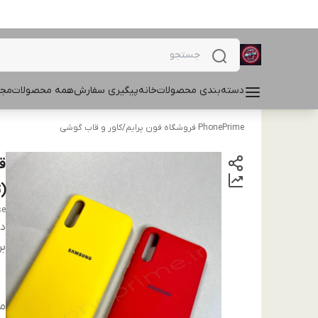
دسته‌بندی محصولات
خانه
پیگیری سفارش
همه محصولات
مجل
PhonePrime فروشگاه فون پرایم
/
کاور و قاب گوشی
(
se
دس
بر
من