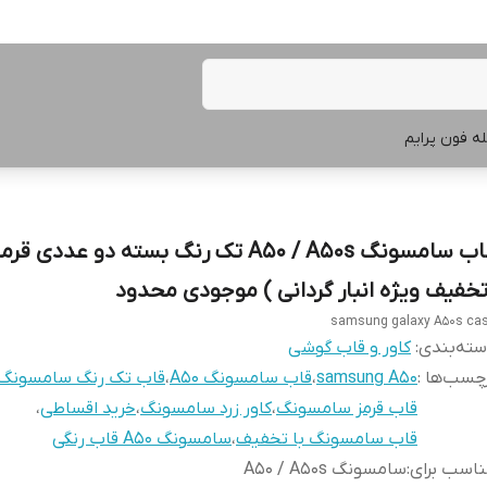
ه فون پرایم
قاب سامسونگ A50 / A50s تک رنگ بسته دو عددی ق
تخفیف ویژه انبار گردانی ) موجودی محدود
samsung galaxy A50s ca
ته‌بندی
:
کاور و قاب گوشی
چسب‌ها :
samsung A50
،
قاب سامسونگ A50
،
قاب تک رنگ سامسونگ
قاب قرمز سامسونگ
،
کاور زرد سامسونگ
،
خرید اقساطی
،
قاب سامسونگ با تخفیف
،
سامسونگ A50 قاب رنگی
اسب برای
:
سامسونگ A50 / A50s