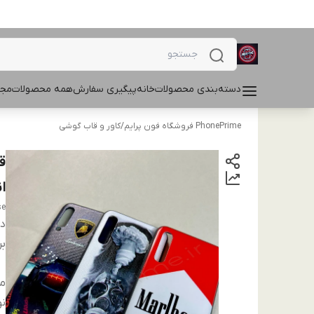
دسته‌بندی محصولات
خانه
پیگیری سفارش
همه محصولات
مجل
PhonePrime فروشگاه فون پرایم
/
کاور و قاب گوشی
ا
se
دس
بر
م
نو