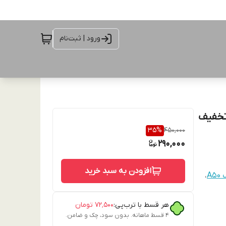
ورود | ثبت‌نام
عددی با تخفیف
35
%
450,000
290,000
افزودن به سبد خرید
A
،
هر قسط با ترب‌پی:
۷۲٬۵۰۰
تومان
۴ قسط ماهانه. بدون سود، چک و ضامن.