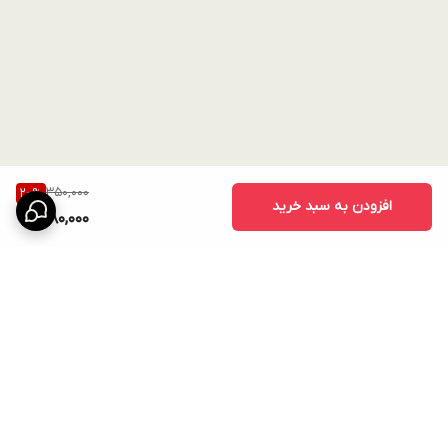
350,000
20
%
افزودن به سبد خرید
280,000
برگشت به بالا