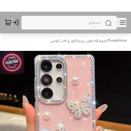
PhonePrime فروشگاه فون پرایم
/
کاور و قاب گوشی