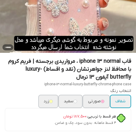
قاب iphone 13 normal ، مرواریدی برجسته | فریم کروم
با محافظ لنز جواهرنشان (نقد و اقساط) luxury-
butterfly آیفون 13 نرمال
iphone-13-normal-luxury-butterfly-chrome-phone case
انتخاب رنگ
شفاف
صورتی
سفید
زرد
هر قسط با ترب‌پی:
۱۸۷٬۵۰۰
تومان
۴ قسط ماهانه. بدون سود، چک و ضامن.