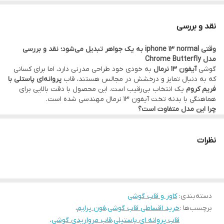
اقساط از ترب پی و اسنپ پی و دیجی پی
.
نقد و بررسی
وقتی iphone 13 normal به یک جواهر تبدیل می‌شود؛ نقد و بررسی
مدل Chrome Butterfly
گوشی
آیفون 13 نرمال
به خودی خود طراحی مدرنی دارد، اما برای کسانی
که به دنبال تمایز و درخشش در مجالس هستند، قاب
پروانه‌ای پاستلی با
فریم کروم
یک انتخاب بی‌رقیب است. این محصول با دقت بالایی برای
هماهنگی با بدنه تخت آیفون 13 نرمال مهندسی شده است.
چرا این مدل متفاوت است؟
تکنولوژی فریم کروم (Chrome Electroplating):
برخلاف قاب‌های
معمولی، لبه‌های این کاور با لایه کروم براق در رنگ‌های پاستلی
پوشانده شده که جلوه‌ای فلزی و آینه‌ای دارد. این فریم در کنار بدنه
نظرات
شیشه‌ای آیفون 13 نرمال، ظاهری فوق‌العاده گران‌قیمت ایجاد می‌کند.
هنرنمایی با مروارید و نگین:
پروانه‌های نصب شده روی این قاب تنها
یک چاپ ساده نیستند؛ بلکه به صورت برجسته و با استفاده از
مرواریدهای مصنوعی مرغوب و نگین‌های درخشان طراحی شده‌اند که
حس لمس متفاوتی دارند.
دسته‌بندی
:
کاور و قاب گوشی
ذرات اکلیلی هوشمند:
اکلیل‌های ستاره‌ای داخل بدنه شفاف قاب، به
برچسب‌ها :
خرید اقساطی قاب گوشی
،
فون پرایم
،
گونه‌ای توزیع شده‌اند که مانع از دیده شدن لوگوی سامسونگ نشوند
و در عین حال درخشش خیره‌کننده‌ای زیر نور داشته باشند.
قاب پروانه ای پاستیلی
،
قاب مرواریدی گوشی
،