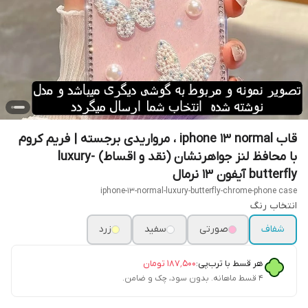
قاب iphone 13 normal ، مرواریدی برجسته | فریم کروم
با محافظ لنز جواهرنشان (نقد و اقساط) luxury-
butterfly آیفون 13 نرمال
iphone-13-normal-luxury-butterfly-chrome-phone case
انتخاب رنگ
شفاف
صورتی
سفید
زرد
هر قسط با ترب‌پی:
۱۸۷٬۵۰۰
تومان
۴ قسط ماهانه. بدون سود، چک و ضامن.