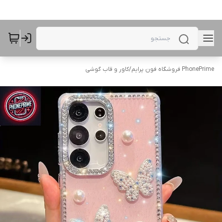
PhonePrime فروشگاه فون پرایم
/
کاور و قاب گوشی