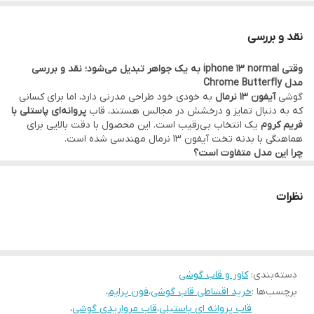
اقساط از ترب پی و اسنپ پی و دیجی پی
.
نقد و بررسی
وقتی iphone 13 normal به یک جواهر تبدیل می‌شود؛ نقد و بررسی
مدل Chrome Butterfly
گوشی
آیفون 13 نرمال
به خودی خود طراحی مدرنی دارد، اما برای کسانی
که به دنبال تمایز و درخشش در مجالس هستند، قاب
پروانه‌ای پاستلی با
فریم کروم
یک انتخاب بی‌رقیب است. این محصول با دقت بالایی برای
هماهنگی با بدنه تخت آیفون 13 نرمال مهندسی شده است.
چرا این مدل متفاوت است؟
تکنولوژی فریم کروم (Chrome Electroplating):
برخلاف قاب‌های
معمولی، لبه‌های این کاور با لایه کروم براق در رنگ‌های پاستلی
پوشانده شده که جلوه‌ای فلزی و آینه‌ای دارد. این فریم در کنار بدنه
نظرات
شیشه‌ای آیفون 13 نرمال، ظاهری فوق‌العاده گران‌قیمت ایجاد می‌کند.
هنرنمایی با مروارید و نگین:
پروانه‌های نصب شده روی این قاب تنها
یک چاپ ساده نیستند؛ بلکه به صورت برجسته و با استفاده از
مرواریدهای مصنوعی مرغوب و نگین‌های درخشان طراحی شده‌اند که
حس لمس متفاوتی دارند.
دسته‌بندی
:
کاور و قاب گوشی
ذرات اکلیلی هوشمند:
اکلیل‌های ستاره‌ای داخل بدنه شفاف قاب، به
برچسب‌ها :
خرید اقساطی قاب گوشی
،
فون پرایم
،
گونه‌ای توزیع شده‌اند که مانع از دیده شدن لوگوی سامسونگ نشوند
و در عین حال درخشش خیره‌کننده‌ای زیر نور داشته باشند.
قاب پروانه ای پاستیلی
،
قاب مرواریدی گوشی
،