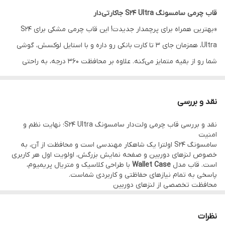
قاب چرمی سامسونگ S24 Ultra جاکارتی‌دار
«بهترین همراه برای پرچمدار جدیدت! این قاب چرمی مشکی برای S24
Ultra، همزمان جای ۳ تا کارت بانکی رو داره و با استایل لوکسش، گوشی
شما رو از بقیه متمایز می‌کنه. علاوه بر محافظت ۳۶۰ درجه، به راحتی
تبدیل به استند می‌شه.
خبر خوب؟ می‌تونی همین الان به صورت
اقساطی (در ۲ پلتفرم معتبر)
از
نقد و بررسی
فون‌پرایم سفارش بدی.»
نقد و بررسی قاب چرمی ولت‌دار سامسونگ S24 Ultra؛ نهایت نظم و
امنیت
سامسونگ S24 اولترا یک شاهکار مهندسی است و محافظت از آن، به
خصوص لنزهای دوربین و صفحه نمایش بزرگش، اولویت اول هر کاربری
است. قاب مدل
Wallet Case
با طراحی کلاسیک و متریال پریمیوم،
پاسخی به تمام نیازهای حفاظتی و کاربردی شماست.
محافظت تخصصی از لنزهای دوربین
در طراحی این قاب، لبه‌های اطراف ماژول دوربین S24 Ultra تقویت شده
و دارای اختلاف سطح میلی‌متری است. این یعنی وقتی گوشی را روی میز
قرار می‌دهید، لنزهای دوربین هیچ تماسی با سطح ندارند و از خط و خش
نظرات