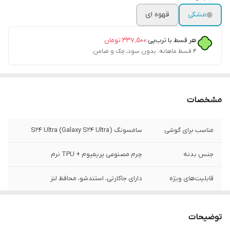
مشکی
قهوه ای
هر قسط با ترب‌پی:
۳۳۷٬۵۰۰
تومان
۴ قسط ماهانه. بدون سود، چک و ضامن.
مشخصات
مناسب برای گوشی
سامسونگ S24 Ultra (Galaxy S24 Ultra)
جنس بدنه
چرم مصنوعی پریمیوم + TPU نرم
قابلیت‌های ویژه
دارای جاکارتی، استندشو، محافظ لنز
رنگ
مشکی و قهوه ای (بافت‌دار)
توضیحات