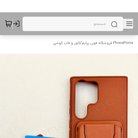
PhonePrime فروشگاه فون پرایم
/
کاور و قاب گوشی