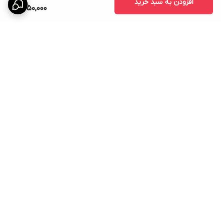
افزودن به سبد خرید
1,350,000
برگشت به بالا
ارسال ویژه
امکان خرید اقساطی همه ی
محصولات با torob pay