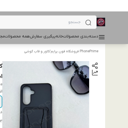
دسته‌بندی محصولات
خانه
پیگیری سفارش
همه محصولات
مجل
PhonePrime فروشگاه فون پرایم
/
کاور و قاب گوشی
اس
se
ان
دس
بر