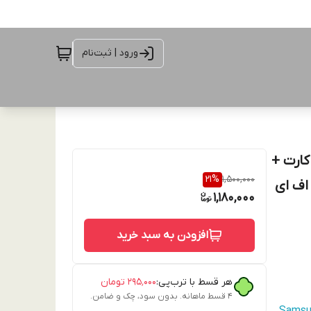
ورود | ثبت‌نام
ی با جای کارت +
21
%
1,500,000
1,180,000
افزودن به سبد خرید
هر قسط با ترب‌پی:
۲۹۵٬۰۰۰
تومان
۴ قسط ماهانه. بدون سود، چک و ضامن.