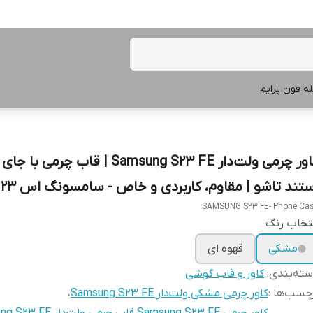
ه فون پرایم
کاور چرمی ولت‌دار Samsung S23 FE | قاب چرم
تند تاشو | مقاوم، کاربردی و خاص - سامسونگ اس 23 اف ای
SAMSUNG S23 FE- Phone Ca
تخاب رنگ
مشکی
قهوه ای
ته‌بندی
:
کاور و قاب گوشی
چسب‌ها :
کاور چرمی مشکی ولت‌دار Samsung S23 FE
،