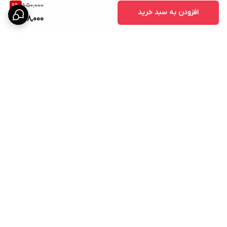
850,000
9
%
افزودن به سبد خرید
768,000
برگشت به بالا
ارسال ویژه
امکان خرید اقساطی همه ی
محصولات با torob pay