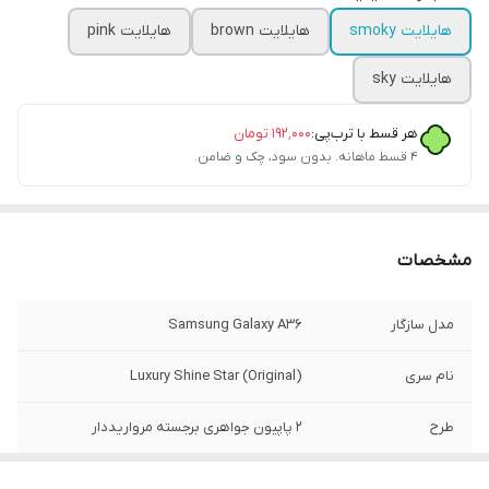
هایلایت smoky
هایلایت brown
هایلایت pink
هایلایت sky
هر قسط با ترب‌پی:
۱۹۲٬۰۰۰
تومان
۴ قسط ماهانه. بدون سود، چک و ضامن.
مشخصات
مدل سازگار
Samsung Galaxy A36
نام سری
Luxury Shine Star (Original)
طرح
۲ پاپیون جواهری برجسته مرواریددار
تکنولوژی رنگ
هایلایت هلوگرامی ستاره‌ای