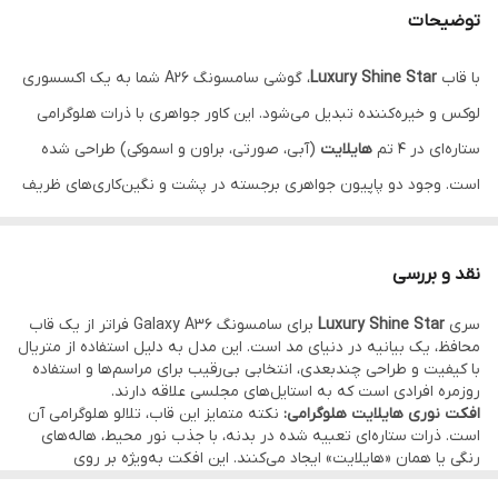
توضیحات
پوشش لبه‌ها
نگین‌کاری شده ۳۶۰ درجه
با قاب
Luxury Shine Star
، گوشی سامسونگ A26 شما به یک اکسسوری
انتخاب رنگ
هایلایت صورتی، آبی، براون، اسموکی
لوکس و خیره‌کننده تبدیل می‌شود. این کاور جواهری با ذرات هلوگرامی
متریال
TPU شفاف (ضد شوک و زردی)
ستاره‌ای در ۴ تم
هایلایت
(آبی، صورتی، براون و اسموکی) طراحی شده
است. وجود دو پاپیون جواهری برجسته در پشت و نگین‌کاری‌های ظریف
دور فریم و لنزها، درخششی استثنایی به استایل شما می‌بخشد. بدنه
شفاف این گارد باعث می‌شود رنگ اصلی گوشی شما حفظ شده و با
نقد و بررسی
تلالوهای رنگی ترکیب شود.
نقد و اقساط از ترب پی و اسنپ پی و دیجی
سری
Luxury Shine Star
برای سامسونگ Galaxy A36 فراتر از یک قاب
پی
محافظ، یک بیانیه در دنیای مد است. این مدل به دلیل استفاده از متریال
با کیفیت و طراحی چندبعدی، انتخابی بی‌رقیب برای مراسم‌ها و استفاده
روزمره افرادی است که به استایل‌های مجلسی علاقه دارند.
افکت نوری هایلایت هلوگرامی:
نکته متمایز این قاب، تلالو هلوگرامی آن
است. ذرات ستاره‌ای تعبیه شده در بدنه، با جذب نور محیط، هاله‌های
رنگی یا همان «هایلایت» ایجاد می‌کنند. این افکت به‌ویژه بر روی
مدل‌های سفید یا نقره‌ای سامسونگ A36، درخشش ۴ طیف رنگی را به