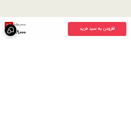
850,000
18
%
افزودن به سبد خرید
689,000
برگشت به بالا