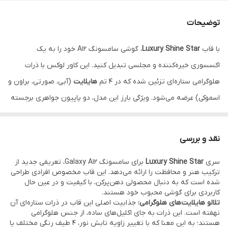
تکنولوژی نوری
هایلایت هلوگرامی ستاره‌ای (۴ رنگ)
توضیحات
محافظ لنز
دارد (لبه برجسته نگین‌کاری شده)
با قاب
Luxury Shine Star
، گوشی سامسونگ A12 خود را به یک
نحوه انتخاب رنگ
هایلایت آبی، صورتی، براون، اسموکی
اکسسوری خیره‌کننده و مجلسی تبدیل کنید. این کاور لوکس با ذرات
متریال بدنه
TPU شفاف ضد شوک و ضد زردی
هلوگرامی ستاره‌ای تزئین شده که در ۴ تم
هایلایت
(آبی، صورتی، براون و
اسموکی) عرضه می‌شود. ویژگی بارز این مدل، دو پاپیون جواهری برجسته
و نگین‌کاری‌های ظریف در لبه‌ها و محافظ لنز است که درخشش
بی‌نظیری در نور ایجاد می‌کند. به دلیل بدنه شفاف، رنگ اصلی گوشی
نقد و بررسی
حفظ شده و با تلالوهای رنگی هلوگرامی ترکیب می‌شود.
نقد و اقساط از
سری
Luxury Shine Star
برای سامسونگ Galaxy A12، تعریفی جدید از
ترب پی و اسنپ پی و دیجی پی
ترکیب هنر و محافظت را ارائه می‌دهد. این قاب مخصوص افرادی طراحی
شده است که به دنبال محصولی دهن‌پرکن، با کیفیت و در عین حال
کاربردی برای گوشی محبوب خود هستند.
تلالو هایلایت‌های هلوگرامی:
جذابیت اصلی این قاب در ذرات ستاره‌ای آن
نهفته است. این ذرات به جای اکلیل‌های ساده، از جنس هلوگرامی
هستند؛ به این معنا که با تغییر زاویه تابش نور، ۴ طیف رنگی مختلف یا