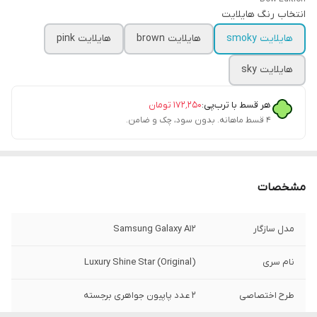
انتخاب رنگ هایلایت
هایلایت smoky
هایلایت brown
هایلایت pink
هایلایت sky
هر قسط با ترب‌پی:
۱۷۲٬۲۵۰
تومان
۴ قسط ماهانه. بدون سود، چک و ضامن.
مشخصات
مدل سازگار
Samsung Galaxy A12
نام سری
Luxury Shine Star (Original)
طرح اختصاصی
۲ عدد پاپیون جواهری برجسته