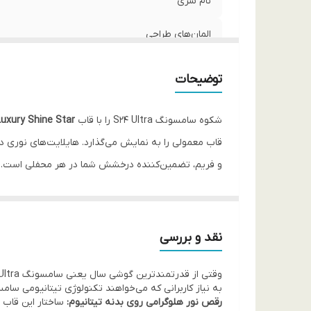
نام سری
المان‌های طراحی
افکت بصری
توضیحات
امنیت دوربین
شکوه سامسونگ S24 Ultra را با قاب
Luxury Shine Star
رنگ‌بندی انتخابی
و فریم، تضمین‌کننده درخشش شما در هر محفلی است.
ویژگی فنی
نقد و اقساط از ترب پی و اسنپ پی و دیجی پی
نقد و بررسی
وقتی از قدرتمندترین گوشی سال یعنی سامسونگ Galaxy S24 Ultra صحبت می‌کنیم، لوازم جانبی آن نیز باید در همان سطح از کیفیت و اصالت باشد. سری
به نیاز کاربرانی که می‌خواهند تکنولوژی تیتانیومی سام
رقص نور هلوگرامی روی بدنه تیتانیوم:
ساختار این قاب ب