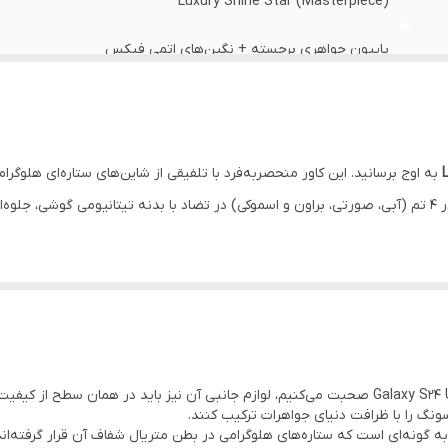
Luxury Shine Star (Masterpiece)
پاپیون جواهری برجسته + نگین‌های اتمی فیکس
هایلایت هلوگرامی ستاره‌ای ۴ طیفه
محافظ لنز پله‌ای نگین‌کاری شده
به اوج برسانید. این کاور منحصر‌به‌فرد با تلفیقی از شاین‌های ستاره‌ای هلوگر
هایلایت آبی، صورتی، براون، اسموکی
قاب معمولی را به نمایش می‌گذارد. هایلایت‌های نوری در ۴ تم (آبی، صورتی، براون و اسموکی) در تضاد با بدنه 
آنتی‌شوک و ضد زردی (TPU شفاف)
سونگ را با ظرافت دنیای جواهرات ترکیب کنند.
ه گونه‌ای است که ستاره‌های هلوگرامی در بطن متریال شفاف آن قرار گرفته‌اند. 