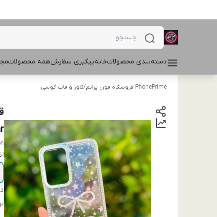
دسته‌بندی محصولات
خانه
پیگیری سفارش
همه محصولات
مجل
PhonePrime فروشگاه فون پرایم
/
کاور و قاب گوشی
 Star
on
ان
دس
بر