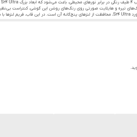
بد
‌های تیره و هایلایت صورتی روی رنگ‌های روشن این گوشی، کنتراست بی‌نظیری
نکته حیاتی در مورد S24 Ultra، محافظت از لنزهای پنج‌گانه آن است. در این قاب، ف
نع از برخورد مستقیم لنز با سطوح سخت می‌شود. دو پاپیون مرواریددار پشت 
شند.
با وجود طراحی پرزرق و برق، ا
ار گوشه گوشی پخش کرده و امنیت کامل این پرچم‌دار گران‌قیمت را تضمین می‌
ید.