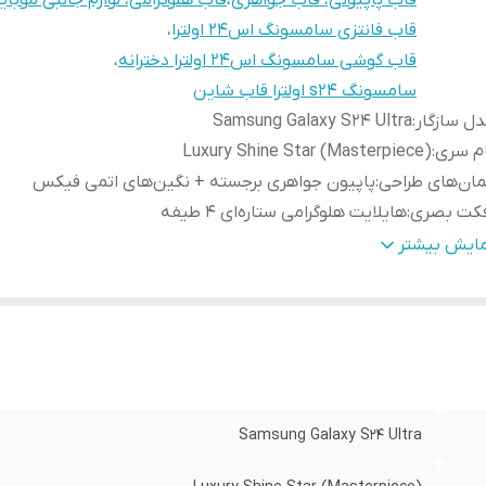
قاب پاپیونی، قاب جواهری
،
قاب هلوگرامی، لوازم جانبی موبای
قاب فانتزی سامسونگ اس۲۴ اولترا
،
قاب گوشی سامسونگ اس۲۴ اولترا دخترانه
،
سامسونگ s24 اولترا قاب شاین
ل سازگار
:
Samsung Galaxy S24 Ultra
م سری
:
Luxury Shine Star (Masterpiece)
مان‌های طراحی
:
پاپیون جواهری برجسته + نگین‌های اتمی فیکس
فکت بصری
:
هایلایت هلوگرامی ستاره‌ای ۴ طیفه
نیت دوربین
:
محافظ لنز پله‌ای نگین‌کاری شده
مایش بیشتر
گ‌بندی انتخابی
:
هایلایت آبی، صورتی، براون، اسموکی
ژگی فنی
:
آنتی‌شوک و ضد زردی (TPU شفاف)
Samsung Galaxy S24 Ultra