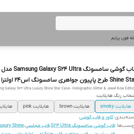
ه فون پرایم
Shine طرح پاپیون جواهری سامسونگ اس۲۴ اولترا
 Galaxy S24 Ultra Luxury Shine Star Case - Holographic Glitter & Jewel Bow Editi
تخاب رنگ هایلایت
هایلایت smoky
هایلایت brown
هایلایت pink
هایلایت 
ته‌بندی
:
کاور و قاب گوشی
چسب‌ها :
قاب گوشی سامسونگ S24 Ultra
،
قاب مجلسی
،
uxury Shine