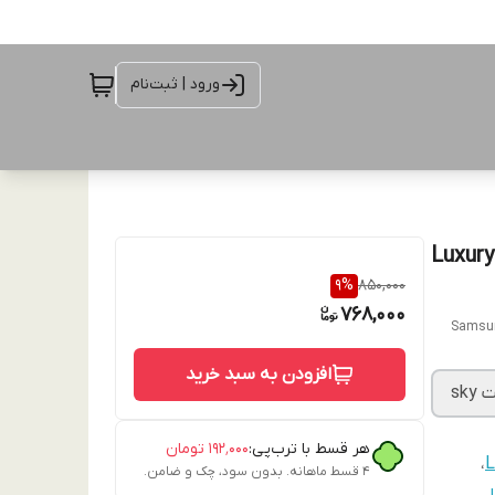
ورود | ثبت‌نام
قاب گوشی سامسونگ Samsung Galaxy S24 Ultra مدل Luxury
9
%
850,000
768,000
Samsung
افزودن به سبد خرید
sky
هر قسط با ترب‌پی:
۱۹۲٬۰۰۰
تومان
،
L
۴ قسط ماهانه. بدون سود، چک و ضامن.