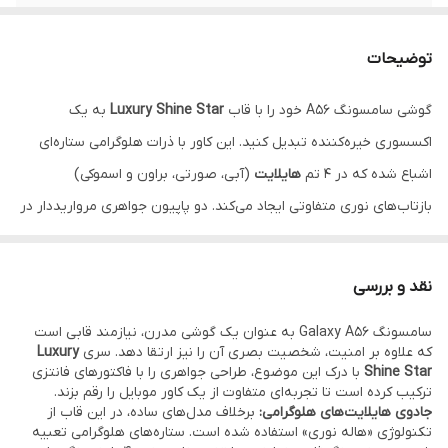
تکنولوژی بصری
هایلایت هلوگرامی ستاره‌ای (۴ طیف رنگی)
توضیحات
محافظ لنز
دارد (لبه برجسته نگین‌کاری شده)
گوشی سامسونگ A56 خود را با قاب
Luxury Shine Star
به یک
انتخاب رنگ
هایلایت آبی، صورتی، براون، اسموکی
اکسسوری خیره‌کننده تبدیل کنید. این کاور با ذرات هلوگرامی ستاره‌ای
متریال بدنه
TPU شفاف (ضد ضربه و ضد زردی)
اشباع شده که در ۴ تم
هایلایت
(آبی، صورتی، براون و اسموکی)
بازتاب‌های نوری متفاوتی ایجاد می‌کند. دو پاپیون جواهری مرواریددار در
کنار نگین‌کاری‌های ظریف دور لنز و فریم، جلوه‌ای لوکس و سه‌بعدی به
گوشی می‌بخشد. بدنه شفاف این مدل، رنگ اصلی گوشی شما را حفظ
نقد و بررسی
کرده و با تلالوهای رنگی هلوگرامی ترکیب می‌کند.
نقد و اقساط از ترب پی
سامسونگ Galaxy A56 به عنوان یک گوشی مدرن، نیازمند قابی است
و اسنپ پی و دیجی پی
که علاوه بر امنیت، شخصیت بصری آن را نیز ارتقا دهد. سری
Luxury
Shine Star
با درک این موضوع، طراحی جواهری را با فاکتورهای فانتزی
ترکیب کرده است تا تجربه‌ای متفاوت از یک کاور موبایل را رقم بزند.
جادوی هایلایت‌های هلوگرامی:
برخلاف مدل‌های ساده، در این قاب از
تکنولوژی «هاله نوری» استفاده شده است. ستاره‌های هلوگرامی تعبیه