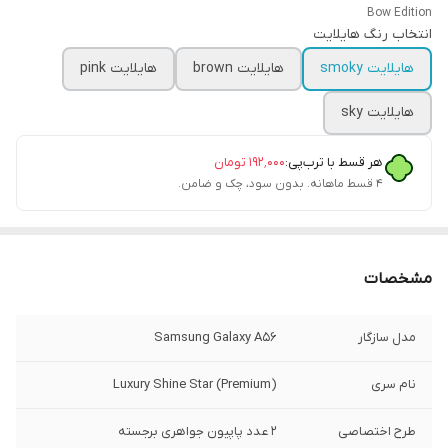
Bow Edition
انتخاب رنگ هایلایت
هایلایت smoky
هایلایت brown
هایلایت pink
هایلایت sky
هر قسط با ترب‌پی:
۱۹۲٬۰۰۰
تومان
۴ قسط ماهانه. بدون سود، چک و ضامن.
مشخصات
مدل سازگار
Samsung Galaxy A56
نام سری
Luxury Shine Star (Premium)
طرح اختصاصی
۲ عدد پاپیون جواهری برجسته